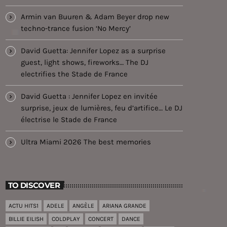
Armin van Buuren & Adam Beyer drop new
techno-trance fusion ‘No Mercy’
David Guetta: Jennifer Lopez as a surprise
guest, light shows, fireworks… The DJ
electrifies the Stade de France
David Guetta : Jennifer Lopez en invitée
surprise, jeux de lumières, feu d’artifice… Le DJ
électrise le Stade de France
Ultra Miami 2026 The best memories
TO DISCOVER
ACTU HITS1
ADELE
ANGÈLE
ARIANA GRANDE
BILLIE EILISH
COLDPLAY
CONCERT
DANCE