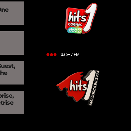
Une
»
dab+ / FM
Guest,
The
rise,
trise