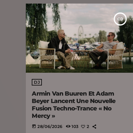
insert_link
DJ
Armin Van Buuren Et Adam
Beyer Lancent Une Nouvelle
Fusion Techno-Trance « No
Mercy »
28/06/2026
103
2
today