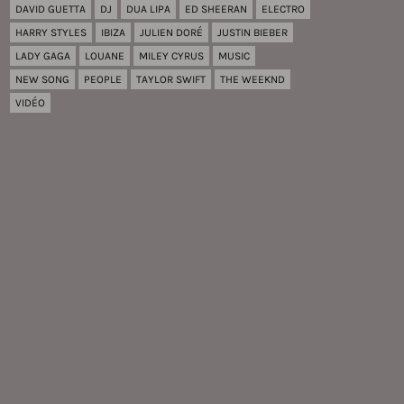
DAVID GUETTA
DJ
DUA LIPA
ED SHEERAN
ELECTRO
HARRY STYLES
IBIZA
JULIEN DORÉ
JUSTIN BIEBER
LADY GAGA
LOUANE
MILEY CYRUS
MUSIC
NEW SONG
PEOPLE
TAYLOR SWIFT
THE WEEKND
VIDÉO