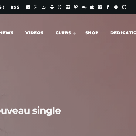
 !
RSS
NEWS
VIDEOS
CLUBS
SHOP
DEDICATI
ouveau single