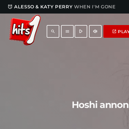
access_alarm
ALESSO & KATY PERRY
WHEN I'M GONE
play_arrow
volume_up
PLA
launch
search
menu
Hoshi annonc