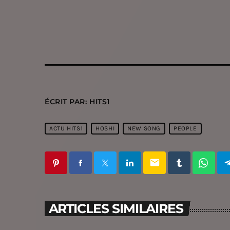
ÉCRIT PAR:
HITS1
ACTU HITS1
HOSHI
NEW SONG
PEOPLE
email
ARTICLES SIMILAIRES