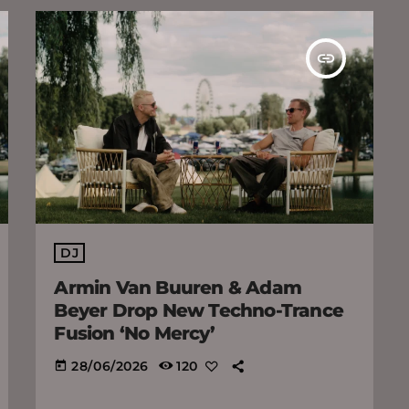
insert_link
DJ
Armin Van Buuren & Adam
Beyer Drop New Techno-Trance
Fusion ‘No Mercy’
28/06/2026
120
today