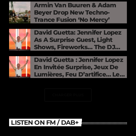
Armin Van Buuren & Adam
Beyer Drop New Techno-
Trance Fusion ‘No Mercy’
David Guetta: Jennifer Lopez
As A Surprise Guest, Light
Shows, Fireworks… The DJ
Electrifies The Stade De
David Guetta : Jennifer Lopez
France
En Invitée Surprise, Jeux De
Lumières, Feu D’artifice… Le
DJ Électrise Le Stade De
France
CHARGER PLUS
LISTEN ON FM / DAB+