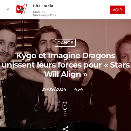
Hits 1 radio
play_arrow
search
menu
✕
VOIR
GRATUIT
Sur Google Play
DANCE
Kygo et Imagine Dragons
unissent leurs forces pour « Stars
Will Align »
27/09/2024
434
today
share
email