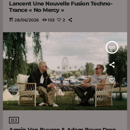
Lancent Une Nouvelle Fusion Techno-
Trance « No Mercy »
today
28/06/2026
103
2
insert_link
DJ
Armin Van Buuren & Adam Beyer Drop