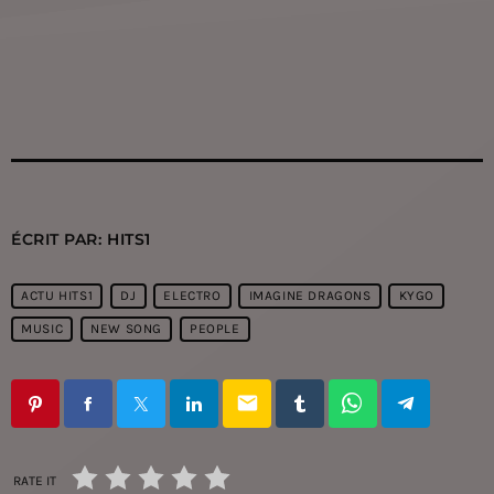
ÉCRIT PAR:
HITS1
ACTU HITS1
DJ
ELECTRO
IMAGINE DRAGONS
KYGO
MUSIC
NEW SONG
PEOPLE
email
RATE IT