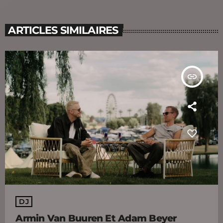
ARTICLES SIMILAIRES
insert_link
DJ
Armin Van Buuren Et Adam Beyer