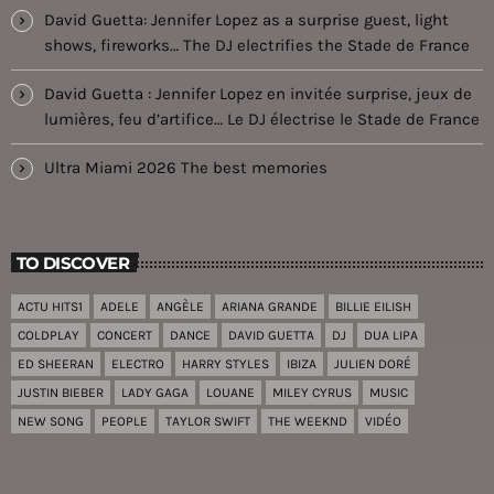
David Guetta: Jennifer Lopez as a surprise guest, light
shows, fireworks… The DJ electrifies the Stade de France
David Guetta : Jennifer Lopez en invitée surprise, jeux de
lumières, feu d’artifice… Le DJ électrise le Stade de France
Ultra Miami 2026 The best memories
TO DISCOVER
ACTU HITS1
ADELE
ANGÈLE
ARIANA GRANDE
BILLIE EILISH
COLDPLAY
CONCERT
DANCE
DAVID GUETTA
DJ
DUA LIPA
ED SHEERAN
ELECTRO
HARRY STYLES
IBIZA
JULIEN DORÉ
JUSTIN BIEBER
LADY GAGA
LOUANE
MILEY CYRUS
MUSIC
NEW SONG
PEOPLE
TAYLOR SWIFT
THE WEEKND
VIDÉO