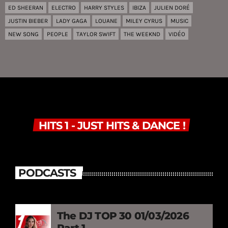
ED SHEERAN
ELECTRO
HARRY STYLES
IBIZA
JULIEN DORÉ
JUSTIN BIEBER
LADY GAGA
LOUANE
MILEY CYRUS
MUSIC
NEW SONG
PEOPLE
TAYLOR SWIFT
THE WEEKND
VIDÉO
HITS 1 - JUST HITS & DANCE !
PODCASTS
The DJ TOP 30 01/03/2026
Part 1