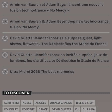
Armin van Buuren et Adam Beyer lancent une nouvelle
fusion techno-trance « No Mercy »
Armin van Buuren & Adam Beyer drop new techno-trance
fusion ‘No Mercy’
David Guetta: Jennifer Lopez as a surprise guest, light
shows, fireworks… The DJ electrifies the Stade de France
David Guetta : Jennifer Lopez en invitée surprise, jeux de
lumières, feu d’artifice… Le DJ électrise le Stade de France
Ultra Miami 2026 The best memories
TO DISCOVER
ACTU HITS1
ADELE
ANGÈLE
ARIANA GRANDE
BILLIE EILISH
COLDPLAY
CONCERT
DANCE
DAVID GUETTA
DJ
DUA LIPA