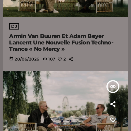
DJ
Armin Van Buuren Et Adam Beyer
Lancent Une Nouvelle Fusion Techno-
Trance « No Mercy »
today
28/06/2026
107
2
insert_link