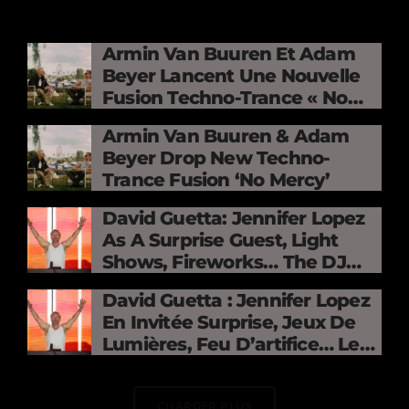
Armin Van Buuren Et Adam
Beyer Lancent Une Nouvelle
Fusion Techno-Trance « No
Mercy »
Armin Van Buuren & Adam
Beyer Drop New Techno-
Trance Fusion ‘No Mercy’
David Guetta: Jennifer Lopez
As A Surprise Guest, Light
Shows, Fireworks… The DJ
Electrifies The Stade De
David Guetta : Jennifer Lopez
France
En Invitée Surprise, Jeux De
Lumières, Feu D’artifice… Le
DJ Électrise Le Stade De
France
CHARGER PLUS