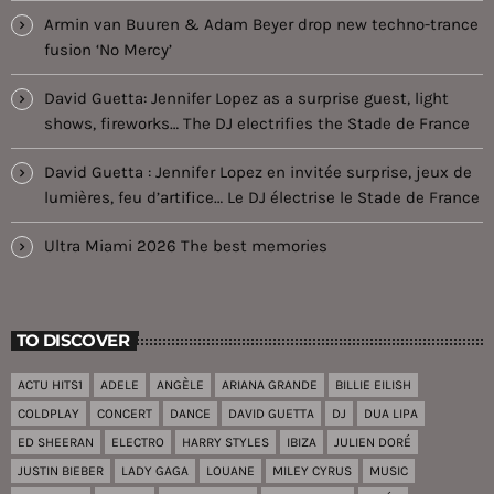
Armin van Buuren & Adam Beyer drop new techno-trance
fusion ‘No Mercy’
David Guetta: Jennifer Lopez as a surprise guest, light
shows, fireworks… The DJ electrifies the Stade de France
David Guetta : Jennifer Lopez en invitée surprise, jeux de
lumières, feu d’artifice… Le DJ électrise le Stade de France
Ultra Miami 2026 The best memories
TO DISCOVER
ACTU HITS1
ADELE
ANGÈLE
ARIANA GRANDE
BILLIE EILISH
COLDPLAY
CONCERT
DANCE
DAVID GUETTA
DJ
DUA LIPA
ED SHEERAN
ELECTRO
HARRY STYLES
IBIZA
JULIEN DORÉ
JUSTIN BIEBER
LADY GAGA
LOUANE
MILEY CYRUS
MUSIC