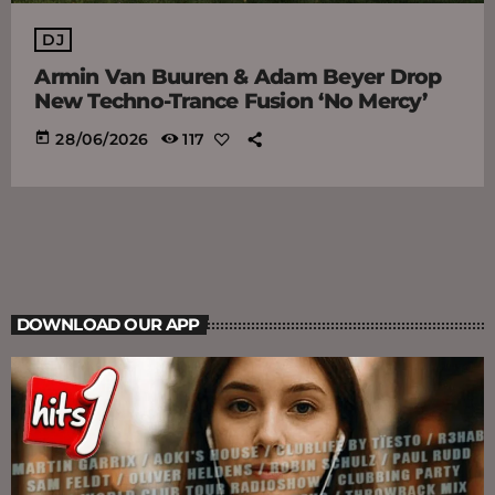
DJ
Armin Van Buuren & Adam Beyer Drop
New Techno-Trance Fusion ‘No Mercy’
today
28/06/2026
117
DOWNLOAD OUR APP