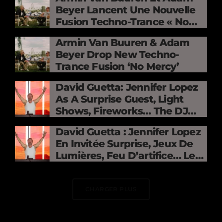
Beyer Lancent Une Nouvelle
Fusion Techno-Trance « No
Mercy »
Armin Van Buuren & Adam
Beyer Drop New Techno-
Trance Fusion ‘No Mercy’
David Guetta: Jennifer Lopez
As A Surprise Guest, Light
Shows, Fireworks… The DJ
Electrifies The Stade De
David Guetta : Jennifer Lopez
France
En Invitée Surprise, Jeux De
Lumières, Feu D’artifice… Le
DJ Électrise Le Stade De
France
CHARGER PLUS