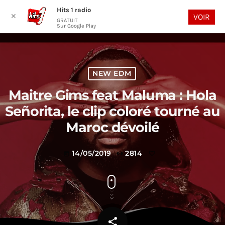
Hits 1 radio
play_arrow
search
menu
✕
VOIR
GRATUIT
Sur Google Play
NEW EDM
Maitre Gims feat Maluma : Hola
Señorita, le clip coloré tourné au
Maroc dévoilé
14/05/2019
2814
today
share
email