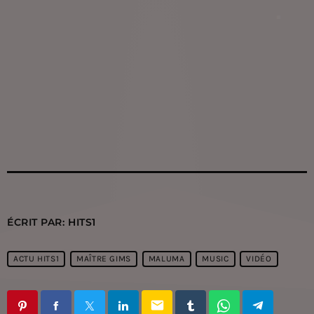
ÉCRIT PAR:
HITS1
ACTU HITS1
MAÎTRE GIMS
MALUMA
MUSIC
VIDÉO
email