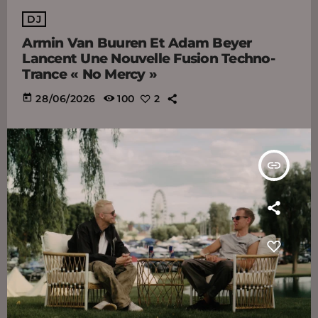
DJ
Armin Van Buuren Et Adam Beyer
Lancent Une Nouvelle Fusion Techno-
Trance « No Mercy »
today
28/06/2026
100
2
insert_link