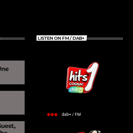
LISTEN ON FM / DAB+
Une
»
dab+ / FM
Guest,
The