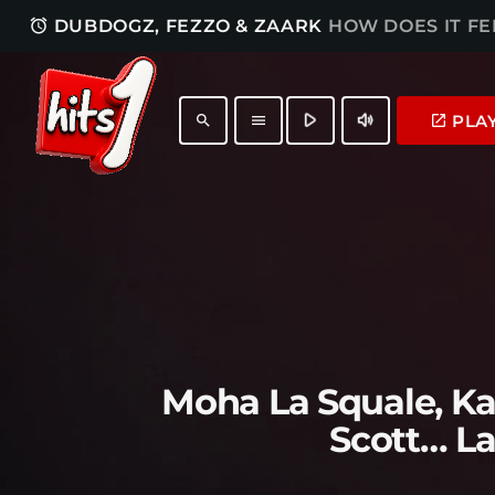
access_alarm
DUBDOGZ, FEZZO & ZAARK
HOW DOES IT FE
play_arrow
volume_up
PLA
launch
search
menu
Moha La Squale, Ka
Scott… La