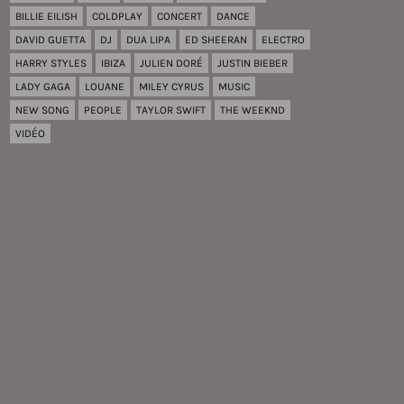
BILLIE EILISH
COLDPLAY
CONCERT
DANCE
DAVID GUETTA
DJ
DUA LIPA
ED SHEERAN
ELECTRO
HARRY STYLES
IBIZA
JULIEN DORÉ
JUSTIN BIEBER
LADY GAGA
LOUANE
MILEY CYRUS
MUSIC
NEW SONG
PEOPLE
TAYLOR SWIFT
THE WEEKND
VIDÉO