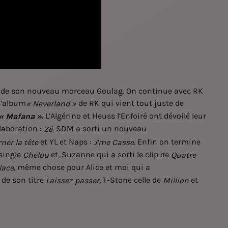
clip de son nouveau morceau Goulag. On continue avec RK
l’album
de RK qui vient tout juste de
« Neverland »
.
L’Algérino et Heuss l’Enfoiré ont dévoilé leur
« Mafana »
llaboration :
. SDM a sorti un nouveau
Zé
et YL et Naps :
. Enfin on termine
ner la tête
J’me Casse
 single
et, Suzanne qui a sorti le clip de
Chelou
Quatre
, même chose pour Alice et moi qui a
lace
o de son titre
, T-Stone celle de
et
Laissez passer
Million