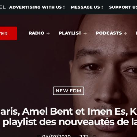
EL
ADVERTISING WITH US !
MESSAGE US !
SUPPORT US
RADIO
PLAYLIST
PODCASTS
YER
NEW EDM
aris, Amel Bent et Imen Es, K
 playlist des nouveautés de 
04/07/2020
222
today