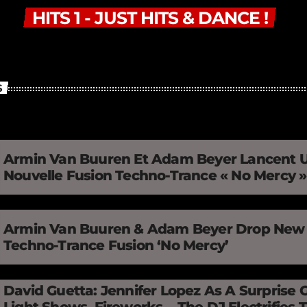
HITS 1 - JUST HITS & DANCE !
S
Armin Van Buuren Et Adam Beyer Lancent 
Nouvelle Fusion Techno-Trance « No Mercy 
Armin Van Buuren & Adam Beyer Drop New
Techno-Trance Fusion ‘No Mercy’
David Guetta: Jennifer Lopez As A Surprise 
Light Shows, Fireworks… The DJ Electrifies 