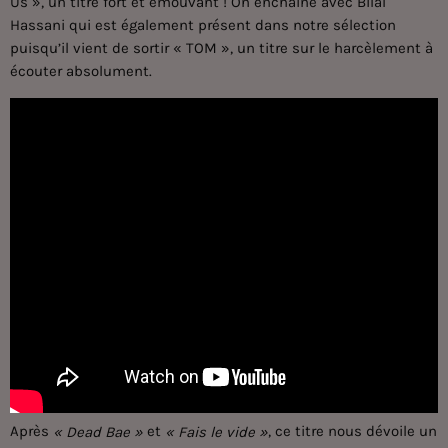
Us », un titre fort et émouvant ! On enchaîne avec Bilal
Hassani qui est également présent dans notre sélection
puisqu’il vient de sortir « TOM », un titre sur le harcèlement à
écouter absolument.
Après
et
, ce titre nous dévoile un
« Dead Bae »
« Fais le vide »