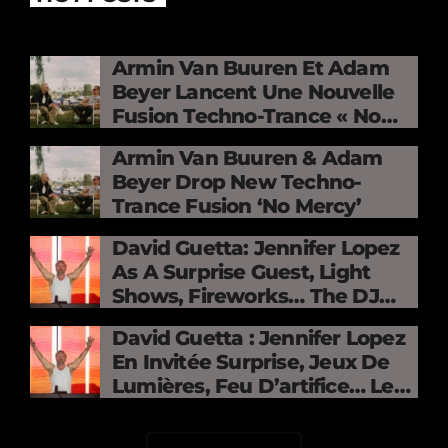
Armin Van Buuren Et Adam
Beyer Lancent Une Nouvelle
Fusion Techno-Trance « No
Mercy »
Armin Van Buuren & Adam
Beyer Drop New Techno-
Trance Fusion ‘No Mercy’
David Guetta: Jennifer Lopez
As A Surprise Guest, Light
Shows, Fireworks… The DJ
Electrifies The Stade De
David Guetta : Jennifer Lopez
France
En Invitée Surprise, Jeux De
Lumières, Feu D’artifice… Le
DJ Électrise Le Stade De
France