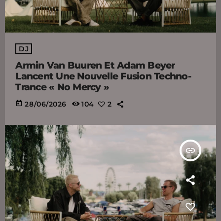
DJ
Armin Van Buuren Et Adam Beyer
Lancent Une Nouvelle Fusion Techno-
Trance « No Mercy »
today
28/06/2026
104
2
insert_link