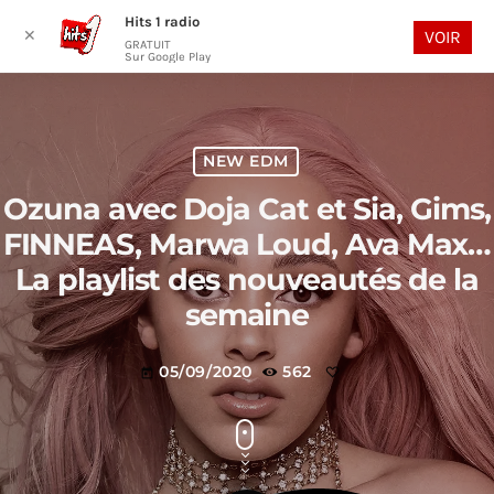
Hits 1 radio
play_arrow
search
menu
✕
VOIR
GRATUIT
Sur Google Play
NEW EDM
Ozuna avec Doja Cat et Sia, Gims,
FINNEAS, Marwa Loud, Ava Max…
La playlist des nouveautés de la
semaine
05/09/2020
562
today