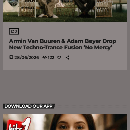
DJ
Armin Van Buuren & Adam Beyer Drop
New Techno-Trance Fusion ‘No Mercy’
today
28/06/2026
122
DOWNLOAD OUR APP