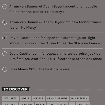
Armin van Buuren et Adam Beyer lancent une nouvelle
fusion techno-trance « No Mercy »
Armin van Buuren & Adam Beyer drop new techno-trance
fusion ‘No Mercy’
David Guetta: Jennifer Lopez as a surprise guest, light
shows, fireworks… The DJ electrifies the Stade de France
David Guetta : Jennifer Lopez en invitée surprise, jeux de
lumières, feu d’artifice… Le DJ électrise le Stade de France
Ultra Miami 2026 The best memories
TO DISCOVER
ACTU HITS1
ADELE
ANGÈLE
ARIANA GRANDE
BILLIE EILISH
COLDPLAY
CONCERT
DANCE
DAVID GUETTA
DJ
DUA LIPA