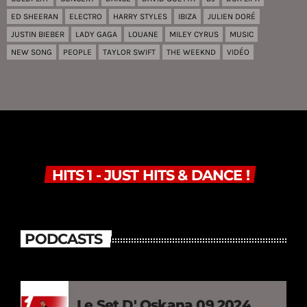
ED SHEERAN
ELECTRO
HARRY STYLES
IBIZA
JULIEN DORÉ
JUSTIN BIEBER
LADY GAGA
LOUANE
MILEY CYRUS
MUSIC
NEW SONG
PEOPLE
TAYLOR SWIFT
THE WEEKND
VIDÉO
HITS 1 - JUST HITS & DANCE !
PODCASTS
Le Set D' Oskana 09 2024