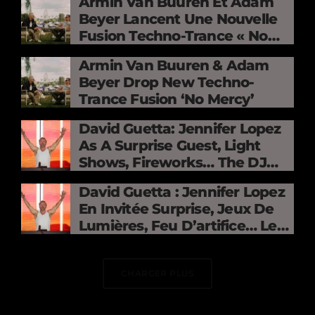
Armin Van Buuren Et Adam
Beyer Lancent Une Nouvelle
Fusion Techno-Trance « No
Mercy »
Armin Van Buuren & Adam
Beyer Drop New Techno-
Trance Fusion ‘No Mercy’
David Guetta: Jennifer Lopez
As A Surprise Guest, Light
Shows, Fireworks… The DJ
Electrifies The Stade De
David Guetta : Jennifer Lopez
France
En Invitée Surprise, Jeux De
Lumières, Feu D’artifice… Le
DJ Électrise Le Stade De
France
CHARGER PLUS