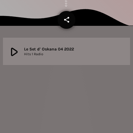
share
email
play_arrow
Le Set d' Oskana 04 2022
Hits 1 Radio