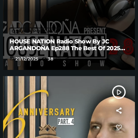
OSKANA PODCAST
HOUSE NATION Radio Show By JC
ARGANDOÑA Ep288 The Best Of 2025
Anniversary Part. 5
today
21/12/2025
38
play_arrow