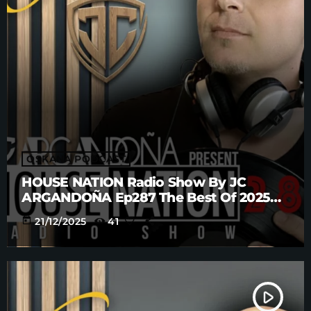
OSKANA PODCAST
HOUSE NATION Radio Show By JC
ARGANDOÑA Ep287 The Best Of 2025
Anniversary Part. 4
today
21/12/2025
41
play_arrow