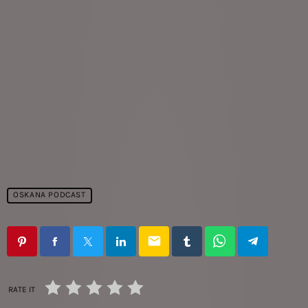
OSKANA PODCAST
email
RATE IT