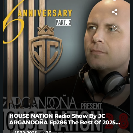
OSKANA PODCAST
HOUSE NATION Radio Show By JC
ARGANDOÑA Ep286 The Best Of 2025
Anniversary Part. 3
today
15/12/2025
33