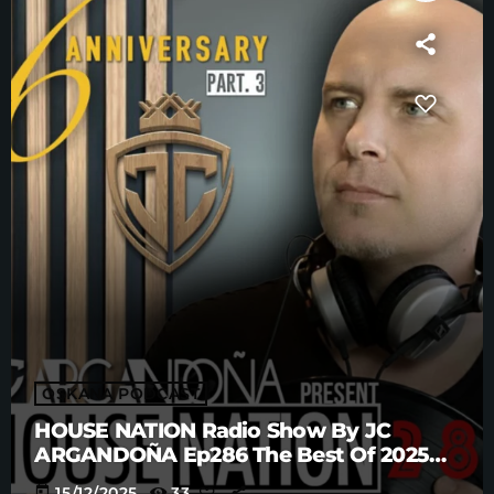
OSKANA PODCAST
HOUSE NATION Radio Show By JC
ARGANDOÑA Ep286 The Best Of 2025
Anniversary Part. 3
today
15/12/2025
33