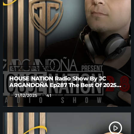
OSKANA PODCAST
HOUSE NATION Radio Show By JC
ARGANDOÑA Ep287 The Best Of 2025
Anniversary Part. 4
today
21/12/2025
41
play_arrow