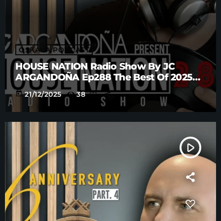
OSKANA PODCAST
HOUSE NATION Radio Show By JC
ARGANDOÑA Ep288 The Best Of 2025
Anniversary Part. 5
today
21/12/2025
38
play_arrow