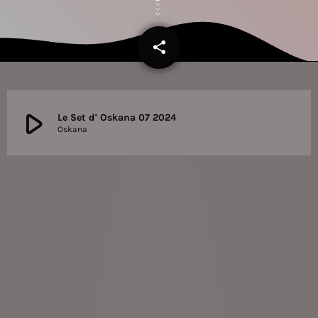
share
email
play_arrow
Le Set d' Oskana 07 2024
Oskana