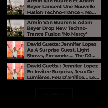
Armin Van Buuren Et Adam
Beyer Lancent Une Nouvelle
Fusion Techno-Trance « No
Mercy »
Armin Van Buuren & Adam
Beyer Drop New Techno-
Trance Fusion ‘No Mercy’
David Guetta: Jennifer Lopez
As A Surprise Guest, Light
Shows, Fireworks… The DJ
Electrifies The Stade De
David Guetta : Jennifer Lopez
France
En Invitée Surprise, Jeux De
Lumières, Feu D’artifice… Le
DJ Électrise Le Stade De
France
CHARGER PLUS