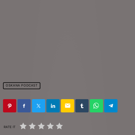
OSKANA PODCAST
email
RATE IT