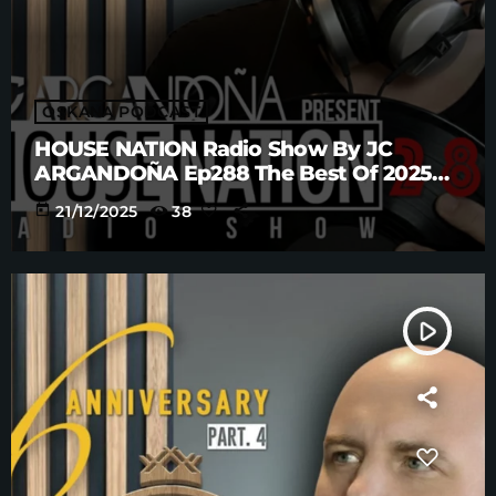
OSKANA PODCAST
HOUSE NATION Radio Show By JC
ARGANDOÑA Ep288 The Best Of 2025
Anniversary Part. 5
today
21/12/2025
38
play_arrow