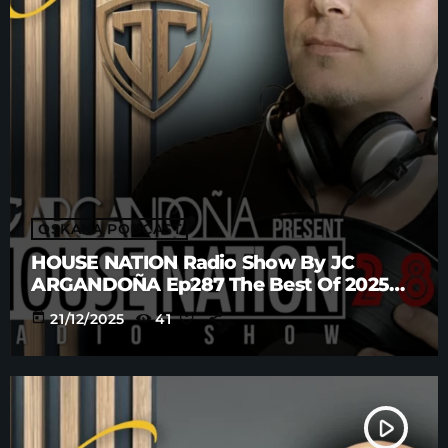
OSKANA PODCAST
HOUSE NATION Radio Show By JC
ARGANDOÑA Ep287 The Best Of 2025
Anniversary Part. 4
today
21/12/2025
41
play_arrow