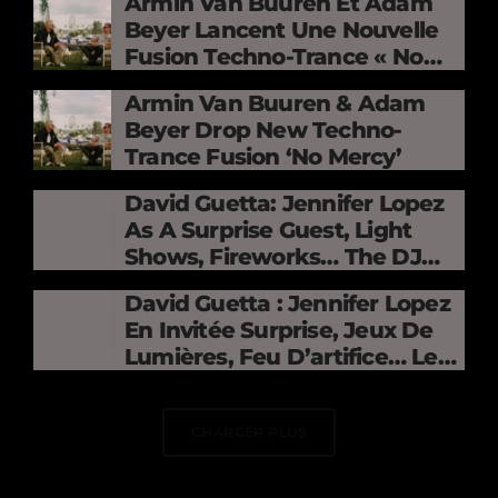
Armin Van Buuren Et Adam
Beyer Lancent Une Nouvelle
Fusion Techno-Trance « No
Mercy »
Armin Van Buuren & Adam
Beyer Drop New Techno-
Trance Fusion ‘No Mercy’
David Guetta: Jennifer Lopez
As A Surprise Guest, Light
Shows, Fireworks… The DJ
Electrifies The Stade De
David Guetta : Jennifer Lopez
France
En Invitée Surprise, Jeux De
Lumières, Feu D’artifice… Le
DJ Électrise Le Stade De
France
CHARGER PLUS