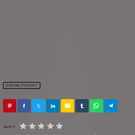
OSKANA PODCAST
email
RATE IT