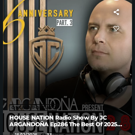
OSKANA PODCAST
HOUSE NATION Radio Show By JC
ARGANDOÑA Ep286 The Best Of 2025
Anniversary Part. 3
today
15/12/2025
33