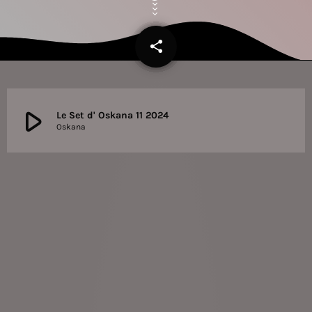
share
email
play_arrow
Le Set d' Oskana 11 2024
Oskana