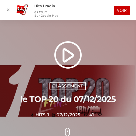
Hits 1 radio
play_arrow
search
menu
✕
VOIR
GRATUIT
Sur Google Play
play_arrow
CLASSEMENT
le TOP 20 du 07/12/2025
HITS 1
07/12/2025
41
mic
today