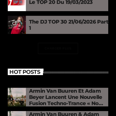
Le TOP 20 Du 19/03/2023
The DJ TOP 30 21/06/2026 Part
1
CHARGER PLUS
HOT POSTS
Armin Van Buuren Et Adam
Beyer Lancent Une Nouvelle
Fusion Techno-Trance « No
Mercy »
Armin Van Buuren & Adam