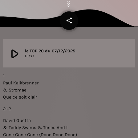
share
email
play_arrow
le TOP 20 du 07/12/2025
Hits 1
1
Paul Kalkbrenner
& Stromae
Que ce soit clair
2+2
David Guetta
& Teddy Swims & Tones And I
Gone Gone Gone (Done Done Done)