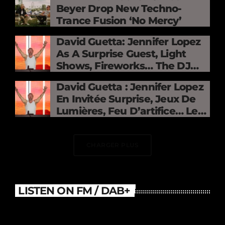
Beyer Drop New Techno-
Trance Fusion ‘No Mercy’
David Guetta: Jennifer Lopez
As A Surprise Guest, Light
Shows, Fireworks… The DJ
Electrifies The Stade De
David Guetta : Jennifer Lopez
France
En Invitée Surprise, Jeux De
Lumières, Feu D’artifice… Le
DJ Électrise Le Stade De
France
CHARGER PLUS
LISTEN ON FM / DAB+