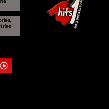
The
rise,
trise