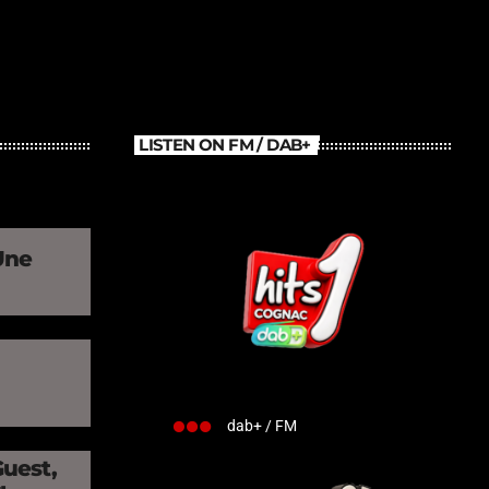
LISTEN ON FM / DAB+
Une
»
dab+ / FM
Guest,