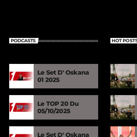
PODCASTS
HOT POST
Le Set D' Oskana
01 2025
Le TOP 20 Du
05/10/2025
Le Set D' Oskana