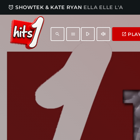
access_alarm
SHOWTEK & KATE RYAN
ELLA ELLE L'A
play_arrow
volume_up
PLA
launch
search
menu