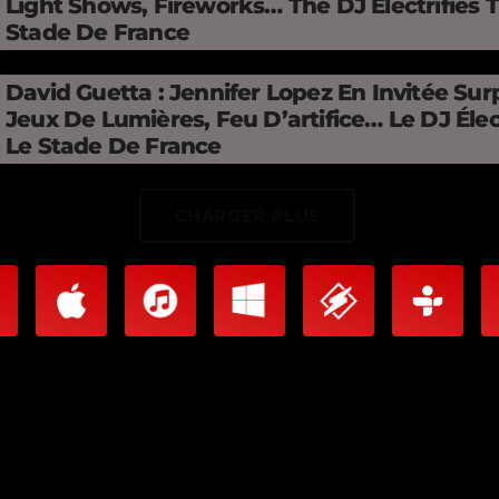
Light Shows, Fireworks… The DJ Electrifies 
Stade De France
David Guetta : Jennifer Lopez En Invitée Surp
Jeux De Lumières, Feu D’artifice… Le DJ Élec
Le Stade De France
CHARGER PLUS