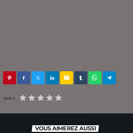
email
RATE IT
VOUS AIMEREZ AUSSI