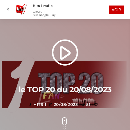
Hits 1 radio
play_arrow
search
menu
✕
VOIR
GRATUIT
Sur Google Play
play_arrow
le TOP 20 du 20/08/2023
HITS 1
20/08/2023
51
mic
today