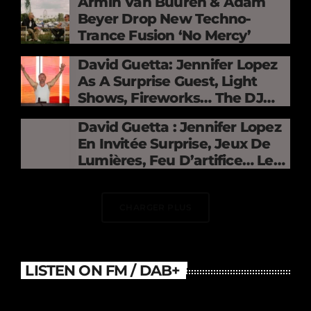
Armin Van Buuren & Adam
Beyer Drop New Techno-
Trance Fusion ‘No Mercy’
David Guetta: Jennifer Lopez
As A Surprise Guest, Light
Shows, Fireworks… The DJ
Electrifies The Stade De
David Guetta : Jennifer Lopez
France
En Invitée Surprise, Jeux De
Lumières, Feu D’artifice… Le
DJ Électrise Le Stade De
France
CHARGER PLUS
LISTEN ON FM / DAB+