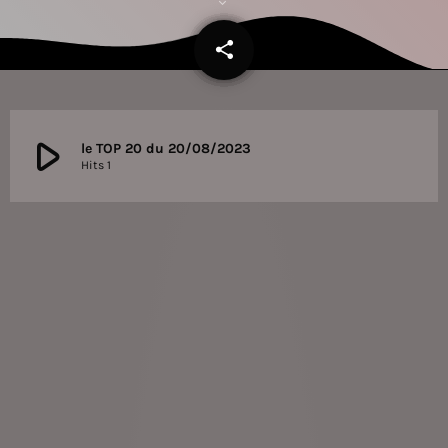
share
email
play_arrow
le TOP 20 du 20/08/2023
Hits 1