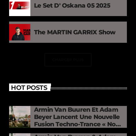
Le Set D' Oskana 05 2025
The MARTIN GARRIX Show
CHARGER PLUS
HOT POSTS
Armin Van Buuren Et Adam
Beyer Lancent Une Nouvelle
Fusion Techno-Trance « No
Mercy »