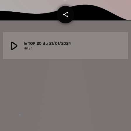
share
email
play_arrow
le TOP 20 du 21/01/2024
Hits 1