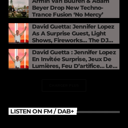
Armin Van Buuren & Adam
Beyer Drop New Techno-
Trance Fusion ‘No Mercy’
David Guetta: Jennifer Lopez
As A Surprise Guest, Light
Shows, Fireworks… The DJ
Electrifies The Stade De
David Guetta : Jennifer Lopez
France
En Invitée Surprise, Jeux De
Lumières, Feu D’artifice… Le
DJ Électrise Le Stade De
France
CHARGER PLUS
LISTEN ON FM / DAB+