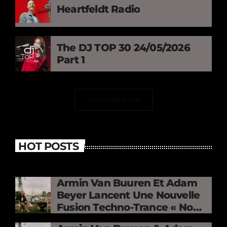
Heartfeldt Radio
The DJ TOP 30 24/05/2026
Part 1
CHARGER PLUS
HOT POSTS
Armin Van Buuren Et Adam
Beyer Lancent Une Nouvelle
Fusion Techno-Trance « No
Mercy »