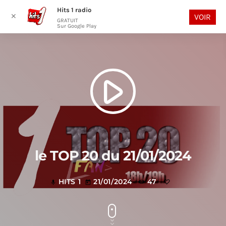
Hits 1 radio
play_arrow
search
menu
✕
VOIR
GRATUIT
Sur Google Play
play_arrow
le TOP 20 du 21/01/2024
HITS 1
21/01/2024
47
mic
today