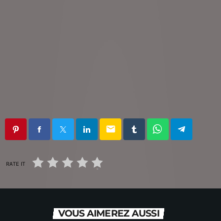
email
RATE IT
VOUS AIMEREZ AUSSI