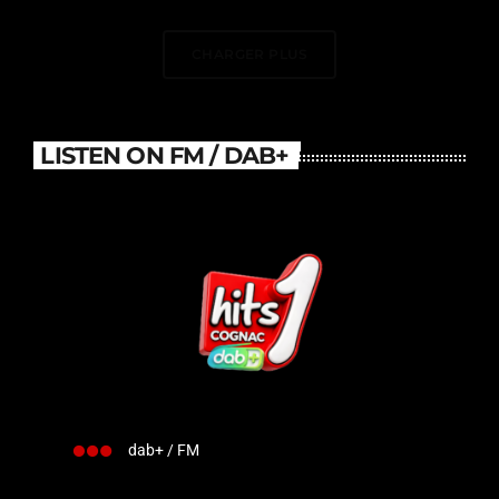
DJ Électrise Le Stade De
France
CHARGER PLUS
LISTEN ON FM / DAB+
dab+ / FM