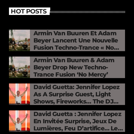
HOT POSTS
Armin Van Buuren Et Adam
Beyer Lancent Une Nouvelle
Fusion Techno-Trance « No
Mercy »
Armin Van Buuren & Adam
Beyer Drop New Techno-
Trance Fusion ‘No Mercy’
David Guetta: Jennifer Lopez
As A Surprise Guest, Light
Shows, Fireworks… The DJ
Electrifies The Stade De
David Guetta : Jennifer Lopez
France
En Invitée Surprise, Jeux De
Lumières, Feu D’artifice… Le