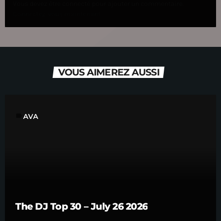
Vous devez être connecté pour ajouter un commentaire.
Connectez-vous maintenant
VOUS AIMEREZ AUSSI
label
AVA
The DJ Top 30 – July 26 2026