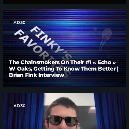
label
AD30
The Chainsmokers On Their #1 « Echo »
W Oaks, Getting To Know Them Better |
Brian Fink Interview
label
AD30