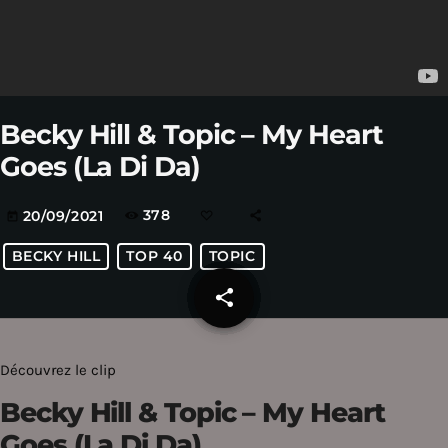
Becky Hill & Topic – My Heart
Goes (La Di Da)
378
20/09/2021
today
BECKY HILL
TOP 40
TOPIC
share
email
Découvrez le clip
Becky Hill & Topic – My Heart
Goes (La Di Da)