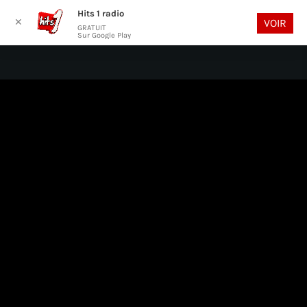
Hits 1 radio
play_arrow
search
menu
✕
VOIR
GRATUIT
Sur Google Play