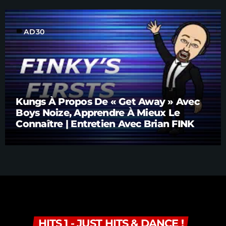
label
AD30
Kungs À Propos De « Get Away » Avec
Boys Noize, Apprendre À Mieux Le
Connaître | Entretien Avec Brian FINK
HITS 1 - JUST HITS & DANCE !