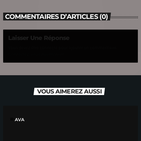
COMMENTAIRES D’ARTICLES (0)
Laisser Une Réponse
Vous devez être connecté pour ajouter un commentaire.
Connectez-vous maintenant
VOUS AIMEREZ AUSSI
label
AVA