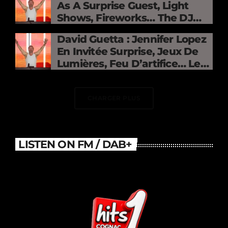
As A Surprise Guest, Light
Shows, Fireworks… The DJ
Electrifies The Stade De
David Guetta : Jennifer Lopez
France
En Invitée Surprise, Jeux De
Lumières, Feu D’artifice… Le
DJ Électrise Le Stade De
France
CHARGER PLUS
LISTEN ON FM / DAB+