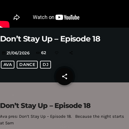
Don’t Stay Up – Episode 18
62
21/06/2026
today
AVA
DANCE
DJ
share
email
Don’t Stay Up – Episode 18
Ava pres: Don’t Stay Up – Episode 18. Because the night starts
at 5am