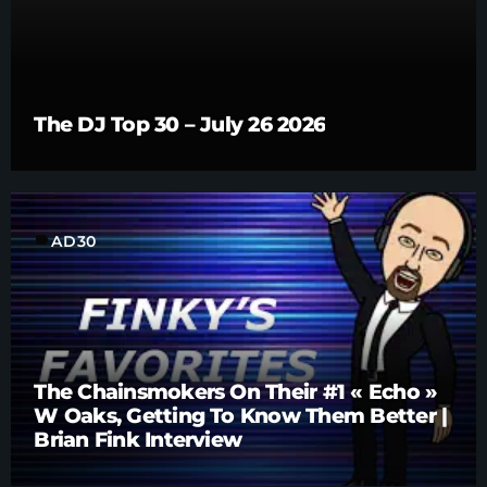
The DJ Top 30 – July 26 2026
label
AD30
The Chainsmokers On Their #1 « Echo »
W Oaks, Getting To Know Them Better |
Brian Fink Interview