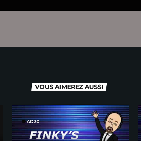
VOUS AIMEREZ AUSSI
AD30
label