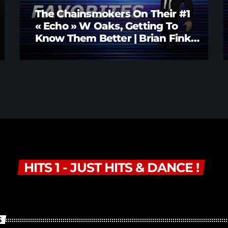
The Chainsmokers On Their #1
« Echo » W Oaks, Getting To
Know Them Better | Brian Fink
Interview
HITS 1 - JUST HITS & DANCE !
S