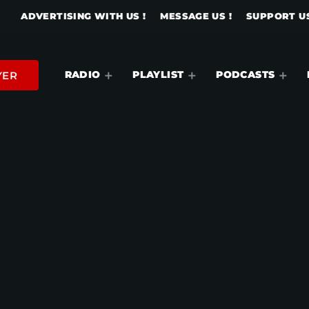
ADVERTISING WITH US !
MESSAGE US !
SUPPORT US
RADIO
PLAYLIST
PODCASTS
YER