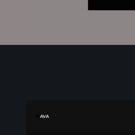
AVA
label