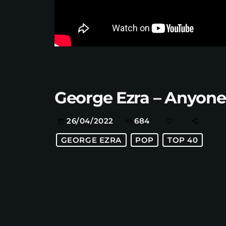
George Ezra – Anyone F
684
26/04/2022
today
GEORGE EZRA
POP
TOP 40