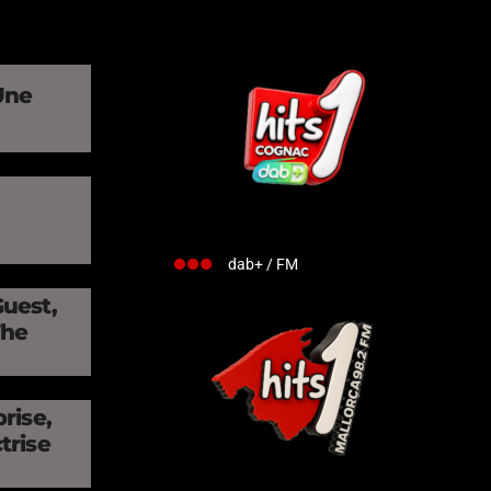
Une
»
dab+ / FM
Guest,
The
rise,
trise