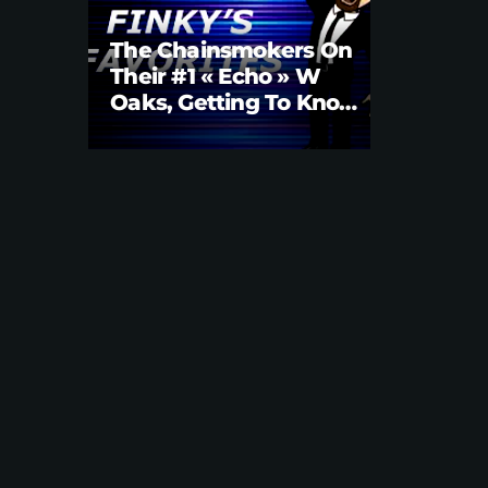
The Chainsmokers On
Their #1 « Echo » W
Oaks, Getting To Know
Them Better | Brian
Fink Interview