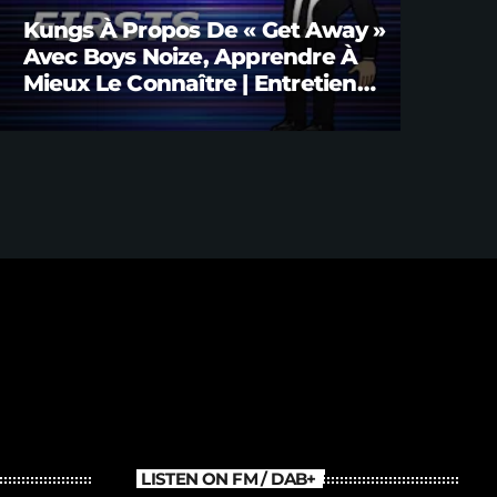
Kungs À Propos De « Get Away »
Avec Boys Noize, Apprendre À
Mieux Le Connaître | Entretien
Avec Brian FINK
LISTEN ON FM / DAB+