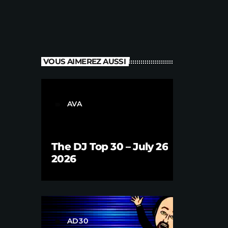
VOUS AIMEREZ AUSSI
AVA
label
The DJ Top 30 – July 26
2026
AD30
label