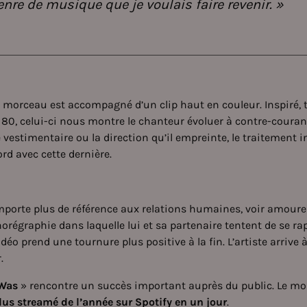
genre de musique que je voulais faire revenir. »
 le morceau est accompagné d’un clip haut en couleur. Inspiré
0, celui-ci nous montre le chanteur évoluer à contre-courant
le vestimentaire ou la direction qu’il empreinte, le traitement
ord avec cette dernière.
omporte plus de référence aux relations humaines, voir amour
régraphie dans laquelle lui et sa partenaire tentent de se ra
vidéo prend une tournure plus positive à la fin. L’artiste arrive 
.
 Was
» rencontre un succès important auprès du public. Le mo
lus streamé de l’année sur Spotify en un jour
.