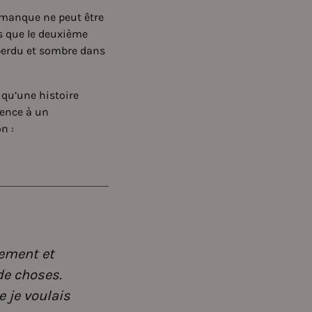
e manque ne peut être
s que le deuxième
 perdu et sombre dans
 qu’une histoire
érence à un
n :
ement et
de choses.
e je voulais