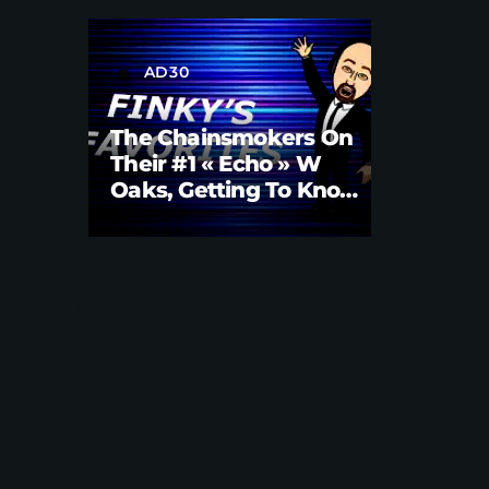
AD30
label
The Chainsmokers On
Their #1 « Echo » W
Oaks, Getting To Know
Them Better | Brian
Fink Interview