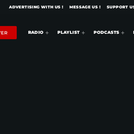
ADVERTISING WITH US !
MESSAGE US !
SUPPORT US
RADIO
PLAYLIST
PODCASTS
YER