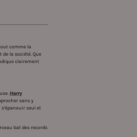
, tout comme la
 de la société. Que
 indique clairement
euse.
Harry
pprocher sans y
à s’épanouir seul et
rceau bat des records