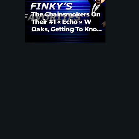
The Chainsmokers On
Their #1 « Echo » W
Oaks, Getting To Know
Them Better | Brian
Fink Interview