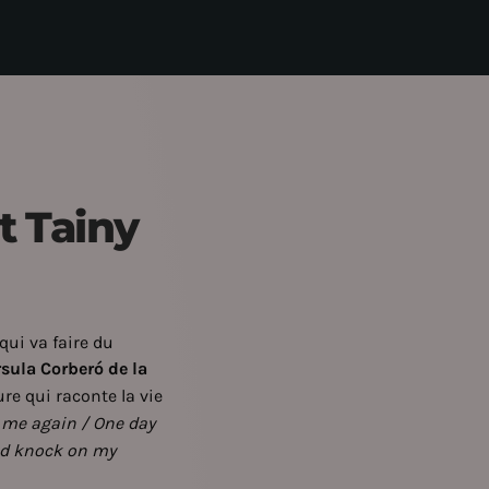
t Tainy
qui va faire du
rsula Corberó de la
re qui raconte la vie
e me again / One day
and knock on my