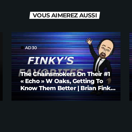
VOUS AIMEREZ AUSSI
AD30
label
The Chainsmokers On Their #1
« Echo » W Oaks, Getting To
Know Them Better | Brian Fink
Interview