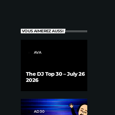
VOUS AIMEREZ AUSSI
AVA
label
The DJ Top 30 – July 26
2026
AD30
label