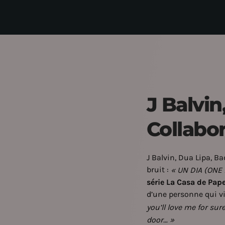
J Balvin
Collabo
J Balvin, Dua Lipa, B
bruit :
« UN DIA (ONE 
série La Casa de Papel
d’une personne qui v
you’ll love me for su
door… »