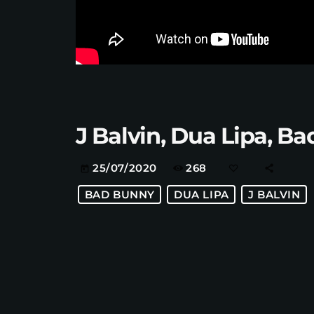
J Balvin, Dua Lipa, B
268
25/07/2020
today
BAD BUNNY
DUA LIPA
J BALVIN