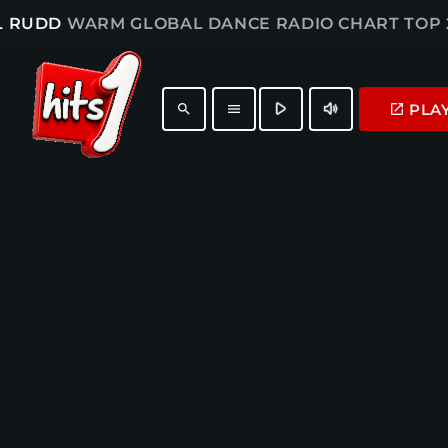
L RUDD
WARM GLOBAL DANCE RADIO CHART TOP 
play_arrow
volume_up
PLA
launch
search
menu