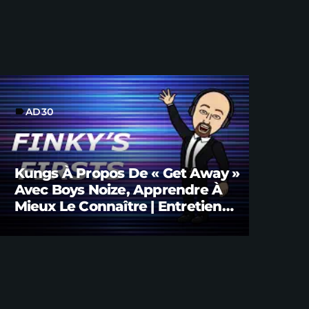
AD30
label
Kungs À Propos De « Get Away »
Avec Boys Noize, Apprendre À
Mieux Le Connaître | Entretien
Avec Brian FINK