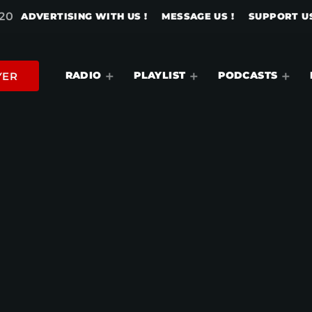
20
ADVERTISING WITH US !
MESSAGE US !
SUPPORT US
RADIO
PLAYLIST
PODCASTS
YER