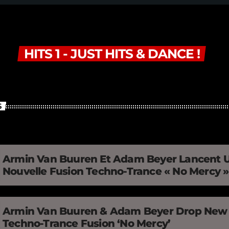
HITS 1 - JUST HITS & DANCE !
S
Armin Van Buuren Et Adam Beyer Lancent 
Nouvelle Fusion Techno-Trance « No Mercy 
Armin Van Buuren & Adam Beyer Drop New
Techno-Trance Fusion ‘No Mercy’