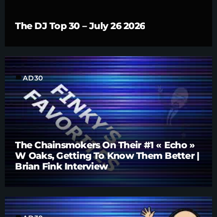
The DJ Top 30 – July 26 2026
label
AD30
The Chainsmokers On Their #1 « Echo »
W Oaks, Getting To Know Them Better |
Brian Fink Interview