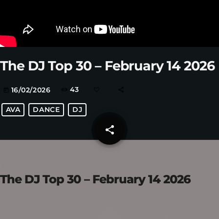
The DJ Top 30 – February 14 2026
43
16/02/2026
today
AVA
DANCE
DJ
share
email
The DJ Top 30 – February 14 2026