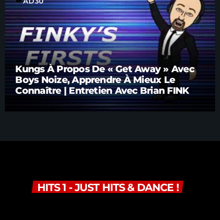
label
AD30
Kungs À Propos De « Get Away » Avec
Boys Noize, Apprendre À Mieux Le
Connaître | Entretien Avec Brian FINK
HITS 1 - JUST HITS & DANCE !