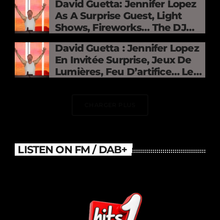
David Guetta: Jennifer Lopez
As A Surprise Guest, Light
Shows, Fireworks… The DJ
Electrifies The Stade De
David Guetta : Jennifer Lopez
France
En Invitée Surprise, Jeux De
Lumières, Feu D’artifice… Le
DJ Électrise Le Stade De
France
CHARGER PLUS
LISTEN ON FM / DAB+