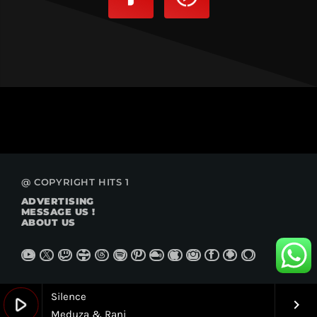
@ COPYRIGHT HITS 1
ADVERTISING
MESSAGE US !
ABOUT US
Silence
play_arrow
keyboard_arrow_right
Meduza & Rani