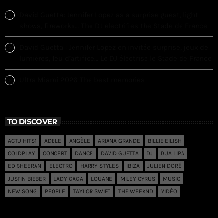
David Guetta: Jennifer Lopez as a surprise guest, light
shows, fireworks… The DJ electrifies the Stade de France
David Guetta : Jennifer Lopez en invitée surprise, jeux de
lumières, feu d’artifice… Le DJ électrise le Stade de France
Ultra Miami 2026 The best memories
TO DISCOVER
ACTU HITS1
ADELE
ANGÈLE
ARIANA GRANDE
BILLIE EILISH
COLDPLAY
CONCERT
DANCE
DAVID GUETTA
DJ
DUA LIPA
ED SHEERAN
ELECTRO
HARRY STYLES
IBIZA
JULIEN DORÉ
JUSTIN BIEBER
LADY GAGA
LOUANE
MILEY CYRUS
MUSIC
NEW SONG
PEOPLE
TAYLOR SWIFT
THE WEEKND
VIDÉO