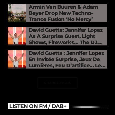
Mercy »
Armin Van Buuren & Adam
Beyer Drop New Techno-
Trance Fusion ‘No Mercy’
David Guetta: Jennifer Lopez
As A Surprise Guest, Light
Shows, Fireworks… The DJ
Electrifies The Stade De
David Guetta : Jennifer Lopez
France
En Invitée Surprise, Jeux De
Lumières, Feu D’artifice… Le
DJ Électrise Le Stade De
France
CHARGER PLUS
LISTEN ON FM / DAB+