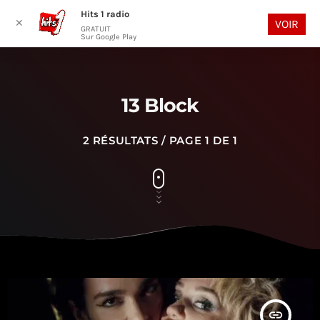
Hits 1 radio
play_arrow
search
menu
✕
VOIR
GRATUIT
Sur Google Play
13 Block
2 RÉSULTATS / PAGE 1 DE 1
insert_link