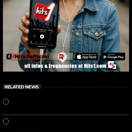
RELATED NEWS
Armin van Buuren et Adam Beyer lancent une nouvelle
fusion techno-trance « No Mercy »
Armin van Buuren & Adam Beyer drop new techno-trance
fusion ‘No Mercy’