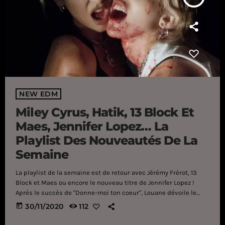
NEW EDM
Miley Cyrus, Hatik, 13 Block Et
Maes, Jennifer Lopez… La
Playlist Des Nouveautés De La
Semaine
La playlist de la semaine est de retour avec Jérémy Frérot, 13
Block et Maes ou encore le nouveau titre de Jennifer Lopez !
Après le succès de "Donne-moi ton coeur", Louane dévoile le
clip de "Désolée" et ça va vous plaire... Un peu comme cette
today
30/11/2020
112
toute nouvelle playlist de la semaine ! Eh oui, il y a du bon, du
très très bon et même de la perfection dans notre