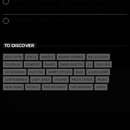
David Guetta : Jennifer Lopez en invitée surprise, jeux de
lumières, feu d’artifice… Le DJ électrise le Stade de France
Ultra Miami 2026 The best memories
TO DISCOVER
ACTU HITS1
ADELE
ANGÈLE
ARIANA GRANDE
BILLIE EILISH
COLDPLAY
CONCERT
DANCE
DAVID GUETTA
DJ
DUA LIPA
ED SHEERAN
ELECTRO
HARRY STYLES
IBIZA
JULIEN DORÉ
JUSTIN BIEBER
LADY GAGA
LOUANE
MILEY CYRUS
MUSIC
NEW SONG
PEOPLE
TAYLOR SWIFT
THE WEEKND
VIDÉO