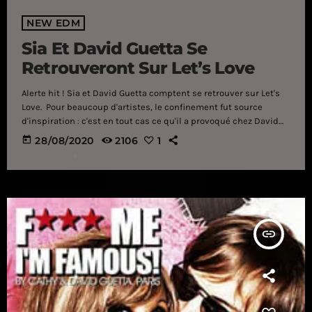
NEW EDM
Sia Et David Guetta Se
Retrouveront Sur Let’s Love
Alerte hit ! Sia et David Guetta comptent se retrouver sur Let's
Love. Pour beaucoup d'artistes, le confinement fut source
d'inspiration : c'est en tout cas ce qu'il a provoqué chez David
Guetta et Sia qui, pendant leur quarantaine, ont choisi de
today
28/08/2020
2106
1
travailler de nouveau ensemble : le deux artistes préparent la
sortie de Let's Love, une toute nouvelle collaboration (qui
s'annonce massive). Tenez-vous prêts, le titre débarquera le 11
septembre prochain dans les charts. […]
insert_link