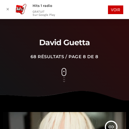
Hits 1 radio
play_arrow
search
menu
✕
VOIR
GRATUIT
Sur Google Play
David Guetta
68 RÉSULTATS / PAGE 8 DE 8
insert_link