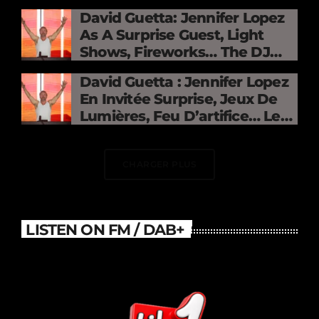
David Guetta: Jennifer Lopez
As A Surprise Guest, Light
Shows, Fireworks… The DJ
Electrifies The Stade De
David Guetta : Jennifer Lopez
France
En Invitée Surprise, Jeux De
Lumières, Feu D’artifice… Le
DJ Électrise Le Stade De
France
CHARGER PLUS
LISTEN ON FM / DAB+