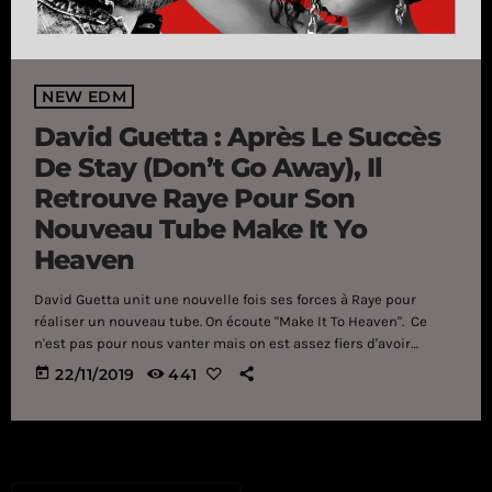
NEW EDM
David Guetta : Après Le Succès
De Stay (Don’t Go Away), Il
Retrouve Raye Pour Son
Nouveau Tube Make It Yo
Heaven
David Guetta unit une nouvelle fois ses forces à Raye pour
réaliser un nouveau tube. On écoute "Make It To Heaven". Ce
n'est pas pour nous vanter mais on est assez fiers d'avoir
découvert Raye, le talent qui collabore avec Major Lazer, Charli
today
22/11/2019
441
XCX, Little Mix et John Legend il y a plus d'un an. L'anglaise qui
nous avait raconté tout ce qu'elle pensait de l'industrie de la
musique lors de son […]