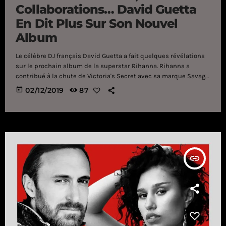
Collaborations… David Guetta
En Dit Plus Sur Son Nouvel
Album
Le célèbre DJ français David Guetta a fait quelques révélations
sur le prochain album de la superstar Rihanna. Rihanna a
contribué à la chute de Victoria's Secret avec sa marque Savage
X Fenty. Depuis qu'elle a laissé la musique de côté après la
today
02/12/2019
87
sortie de son huitième album ANTI en janvier 2016, la superstar
s'est transformée en véritable businesswoman notamment
dans le milieu de la mode et des cosmétiques. Une
reconversion qui […]
insert_link