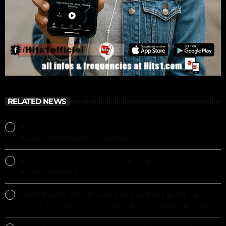
RELATED NEWS
Armin van Buuren et Adam Beyer lancent une nouvelle
fusion techno-trance « No Mercy »
Armin van Buuren & Adam Beyer drop new techno-trance
fusion ‘No Mercy’
David Guetta: Jennifer Lopez as a surprise guest, light
shows, fireworks… The DJ electrifies the Stade de France