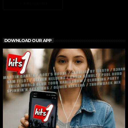
navigate_before
PRÉCÉDENT
DOWNLOAD OUR APP