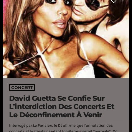
CONCERT
David Guetta Se Confie Sur
L’interdiction Des Concerts Et
Le Déconfinement À Venir
Interrogé par Le Parisien, le DJ affirme que l'annulation des
concerts et festivals pendant longtemps serait "normale". On