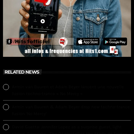
RELATED NEWS
Armin van Buuren et Adam Beyer lancent une nouvelle
fusion techno-trance « No Mercy »
Armin van Buuren & Adam Beyer drop new techno-trance
fusion ‘No Mercy’
David Guetta: Jennifer Lopez as a surprise guest, light
shows, fireworks… The DJ electrifies the Stade de France