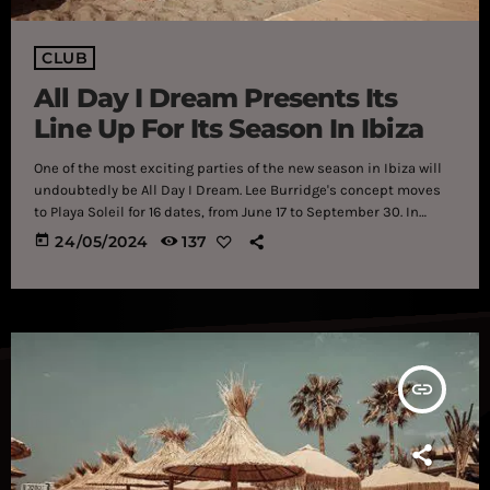
CLUB
All Day I Dream Presents Its
Line Up For Its Season In Ibiza
One of the most exciting parties of the new season in Ibiza will
undoubtedly be All Day I Dream. Lee Burridge's concept moves
to Playa Soleil for 16 dates, from June 17 to September 30. In
addition to being a legendary record label, All Day I Dream has
today
24/05/2024
137
become an example of fun and musical quality in its own right
since its birth in 2011 on a rooftop in Brooklyn. […]
insert_link