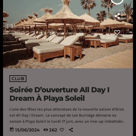
CLUB
Soirée D’ouverture All Day I
Dream À Playa Soleil
L'une des fêtes les plus attendues de la nouvelle saison d'Ibiza
est All Day I Dream . Le concept de Lee Burridge démarre sa
saison à Playa Soleil le lundi 17 juin, avec un line-up imbattable
et une mise en scène spectaculaire. Ce qui a commencé comme
today
15/06/2024
262
un projet sur un toit de Brooklyn est devenu une marque qui