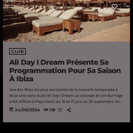
CLUB
All Day I Dream Présente Sa
Programmation Pour Sa Saison
À Ibiza
Une des fêtes les plus excitantes de la nouvelle temporada à
Ibiza sera sans duda All Day I Dream. Le concept de Lee Burridge
a été diffusé à Playa Soleil du 16 au 17 juin au 30 septembre. En
plus d'être un légendaire vendeur discographique, All Day I
today
24/05/2024
118
Dream s'est converti pour ses mérites en un exemple de
divertissement et de qualité musicale depuis sa naissance en
2011 dans une […]