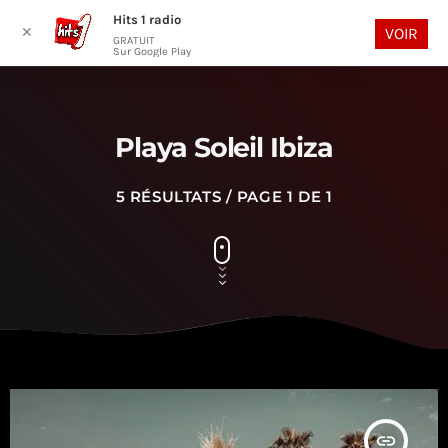
Hits 1 radio
play_arrow
search
menu
✕
VOIR
GRATUIT
Sur Google Play
Playa Soleil Ibiza
5 RÉSULTATS / PAGE 1 DE 1
insert_link