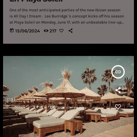
One of the most anticipated parties of the new Ibizan season
is All Day I Dream . Lee Burridge 's concept kicks off his season
at Playa Soleil on Monday, June 17, with an unbeatable line-up
and a spectacular staging. What started as a project on a
today
15/06/2024
217
rooftop in Brooklyn has become a brand that travels around the
world, filling excited clubbers with joy, happiness and House
sounds. Lee Burridge , as it could not […]
insert_link