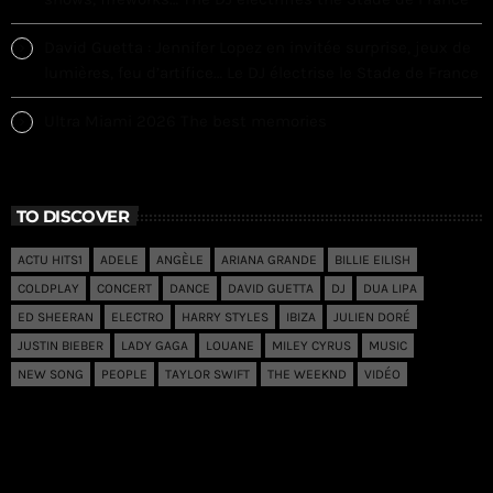
David Guetta : Jennifer Lopez en invitée surprise, jeux de
lumières, feu d’artifice… Le DJ électrise le Stade de France
Ultra Miami 2026 The best memories
TO DISCOVER
ACTU HITS1
ADELE
ANGÈLE
ARIANA GRANDE
BILLIE EILISH
COLDPLAY
CONCERT
DANCE
DAVID GUETTA
DJ
DUA LIPA
ED SHEERAN
ELECTRO
HARRY STYLES
IBIZA
JULIEN DORÉ
JUSTIN BIEBER
LADY GAGA
LOUANE
MILEY CYRUS
MUSIC
NEW SONG
PEOPLE
TAYLOR SWIFT
THE WEEKND
VIDÉO