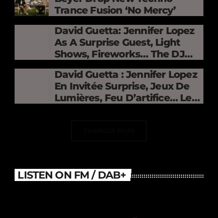
Trance Fusion ‘No Mercy’
David Guetta: Jennifer Lopez
As A Surprise Guest, Light
Shows, Fireworks… The DJ
Electrifies The Stade De
David Guetta : Jennifer Lopez
France
En Invitée Surprise, Jeux De
Lumières, Feu D’artifice… Le
DJ Électrise Le Stade De
France
CHARGER PLUS
LISTEN ON FM / DAB+