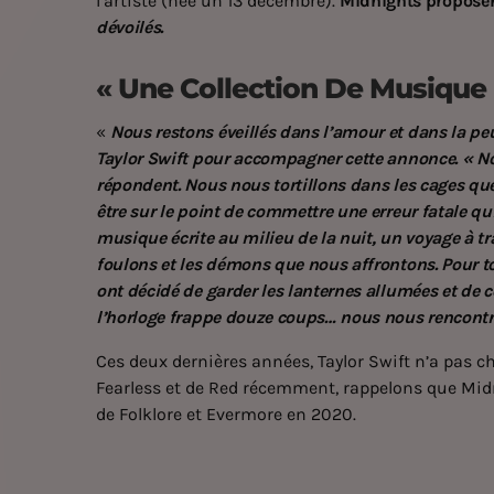
l’artiste (née un 13 décembre).
Midnights proposer
dévoilés.
« Une Collection De Musique É
«
Nous restons éveillés dans l’amour et dans la peur
Taylor Swift pour accompagner cette annonce. « No
répondent. Nous nous tortillons dans les cages q
être sur le point de commettre une erreur fatale qui 
musique écrite au milieu de la nuit, un voyage à tra
foulons et les démons que nous affrontons. Pour to
ont décidé de garder les lanternes allumées et de 
l’horloge frappe douze coups… nous nous rencont
Ces deux dernières années, Taylor Swift n’a pas ch
Fearless et de Red récemment, rappelons que Midn
de Folklore et Evermore en 2020.