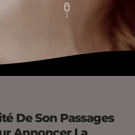
fité De Son Passages
r Annoncer La