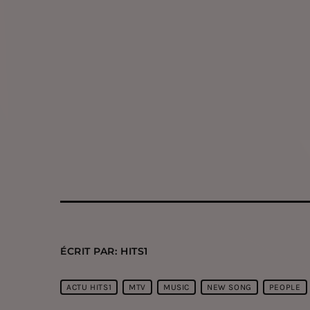
ÉCRIT PAR:
HITS1
ACTU HITS1
MTV
MUSIC
NEW SONG
PEOPLE