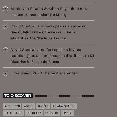
Armin van Buuren & Adam Beyer drop new
techno-trance fusion ‘No Mercy’
David Guetta: Jennifer Lopez as a surprise
guest, light shows, fireworks… The DJ
electrifies the Stade de France
David Guetta : Jennifer Lopez en invitée
surprise, jeux de lumières, feu d’artifice… Le DJ
électrise le Stade de France
Ultra Miami 2026 The best memories
TO DISCOVER
ACTU HITS1
ADELE
ANGÈLE
ARIANA GRANDE
BILLIE EILISH
COLDPLAY
CONCERT
DANCE