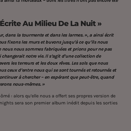
a ainsi 13 morceaux –
dont les titres n’ont pas encore été
crite Au Milieu De La Nuit »
, dans la tourmente et dans les larmes. », a ainsi écrit
us fixons les murs et buvons jusqu’à ce qu’ils nous
ue nous nous sommes fabriquées et prions pour ne pas
changerait notre vie. Il s’agit d’une collection de
vers les terreurs et les doux rêves. Les sols que nous
us ceux d’entre nous qui se sont tournés et retournés et
continuer à chercher – en espérant que peut-être, quand
rerons nous-mêmes. »
ômé : alors qu’elle nous a offert ses propres version de
ights sera son premier album inédit depuis les sorties