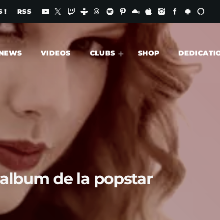
 !
RSS
NEWS
VIDEOS
CLUBS
SHOP
DEDICATI
n album de la popstar