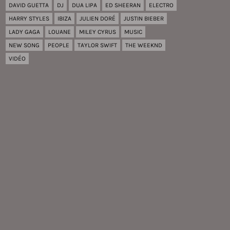
DAVID GUETTA
DJ
DUA LIPA
ED SHEERAN
ELECTRO
HARRY STYLES
IBIZA
JULIEN DORÉ
JUSTIN BIEBER
LADY GAGA
LOUANE
MILEY CYRUS
MUSIC
NEW SONG
PEOPLE
TAYLOR SWIFT
THE WEEKND
VIDÉO