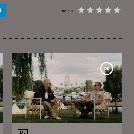
RATE IT
insert_link
DJ