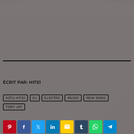
ÉCRIT PAR:
HITS1
ACTU HITS1
DJ
ELECTRO
MUSIC
NEW SONG
TONY JAY
email