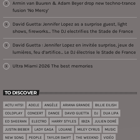
Armin van Buuren & Adam Beyer drop new techno-trance
fusion ‘No Mercy’
David Guetta: Jennifer Lopez as a surprise guest, light
shows, fireworks… The DJ electrifies the Stade de France
David Guetta : Jennifer Lopez en invitée surprise, jeux de
lumières, feu d’artifice… Le DJ électrise le Stade de France
Ultra Miami 2026 The best memories
TO DISCOVER
ACTU HITS1
ADELE
ANGÈLE
ARIANA GRANDE
BILLIE EILISH
COLDPLAY
CONCERT
DANCE
DAVID GUETTA
DJ
DUA LIPA
ED SHEERAN
ELECTRO
HARRY STYLES
IBIZA
JULIEN DORÉ
JUSTIN BIEBER
LADY GAGA
LOUANE
MILEY CYRUS
MUSIC
NEW SONG
PEOPLE
TAYLOR SWIFT
THE WEEKND
VIDÉO