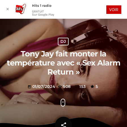
Hits 1 radio
play_arrow
search
menu
✕
VOIR
GRATUIT
Sur Google Play
DJ
Tony Jay fait monter la
température avec « Sex Alarm
Return »
01/07/2024
508
153
5
today
share
email