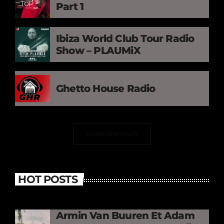
Part 1
Ibiza World Club Tour Radio
Show – PLAUMiX
Ghetto House Radio
CHARGER PLUS
HOT POSTS
Armin Van Buuren Et Adam