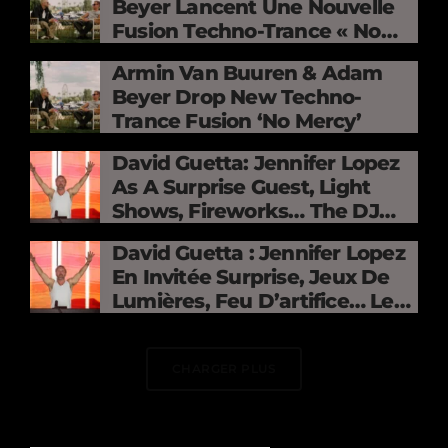
Beyer Lancent Une Nouvelle
Fusion Techno-Trance « No
Mercy »
Armin Van Buuren & Adam
Beyer Drop New Techno-
Trance Fusion ‘No Mercy’
David Guetta: Jennifer Lopez
As A Surprise Guest, Light
Shows, Fireworks… The DJ
Electrifies The Stade De
David Guetta : Jennifer Lopez
France
En Invitée Surprise, Jeux De
Lumières, Feu D’artifice… Le
DJ Électrise Le Stade De
France
CHARGER PLUS