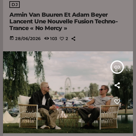
DJ
Armin Van Buuren Et Adam Beyer
Lancent Une Nouvelle Fusion Techno-
Trance « No Mercy »
today
28/06/2026
103
2
insert_link