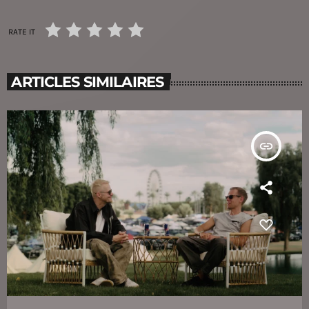
RATE IT
ARTICLES SIMILAIRES
insert_link