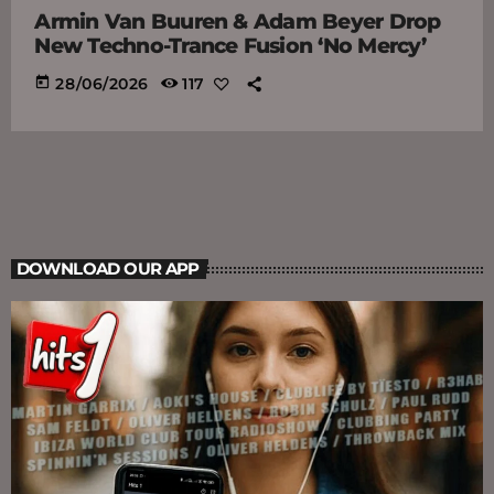
Armin Van Buuren & Adam Beyer Drop
New Techno-Trance Fusion ‘No Mercy’
today
28/06/2026
117
DOWNLOAD OUR APP