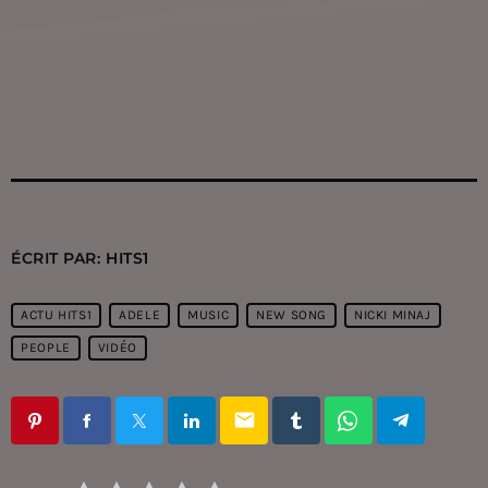
ÉCRIT PAR:
HITS1
ACTU HITS1
ADELE
MUSIC
NEW SONG
NICKI MINAJ
PEOPLE
VIDÉO
email