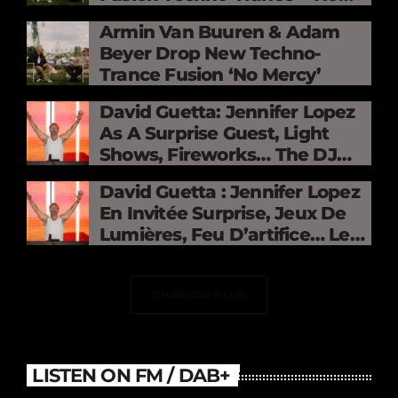
Mercy »
Armin Van Buuren & Adam
Beyer Drop New Techno-
Trance Fusion ‘No Mercy’
David Guetta: Jennifer Lopez
As A Surprise Guest, Light
Shows, Fireworks… The DJ
Electrifies The Stade De
David Guetta : Jennifer Lopez
France
En Invitée Surprise, Jeux De
Lumières, Feu D’artifice… Le
DJ Électrise Le Stade De
France
CHARGER PLUS
LISTEN ON FM / DAB+