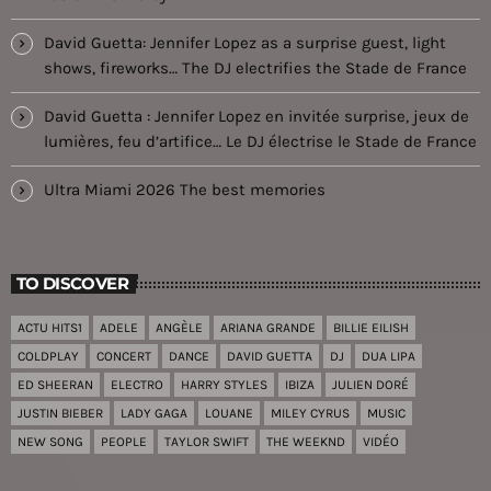
David Guetta: Jennifer Lopez as a surprise guest, light
shows, fireworks… The DJ electrifies the Stade de France
David Guetta : Jennifer Lopez en invitée surprise, jeux de
lumières, feu d’artifice… Le DJ électrise le Stade de France
Ultra Miami 2026 The best memories
TO DISCOVER
ACTU HITS1
ADELE
ANGÈLE
ARIANA GRANDE
BILLIE EILISH
COLDPLAY
CONCERT
DANCE
DAVID GUETTA
DJ
DUA LIPA
ED SHEERAN
ELECTRO
HARRY STYLES
IBIZA
JULIEN DORÉ
JUSTIN BIEBER
LADY GAGA
LOUANE
MILEY CYRUS
MUSIC
NEW SONG
PEOPLE
TAYLOR SWIFT
THE WEEKND
VIDÉO