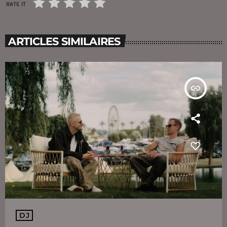
RATE IT
ARTICLES SIMILAIRES
insert_link
DJ