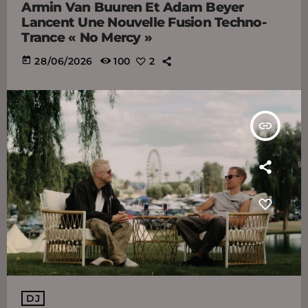
Armin Van Buuren Et Adam Beyer
Lancent Une Nouvelle Fusion Techno-
Trance « No Mercy »
today
28/06/2026
100
2
insert_link
DJ