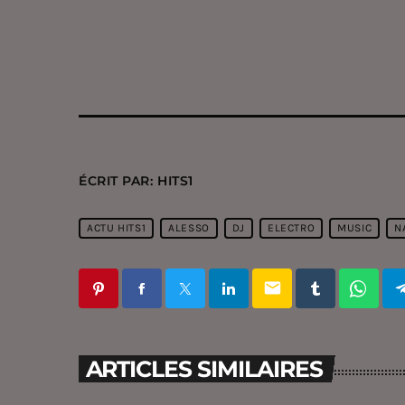
ÉCRIT PAR:
HITS1
ACTU HITS1
ALESSO
DJ
ELECTRO
MUSIC
N
email
ARTICLES SIMILAIRES