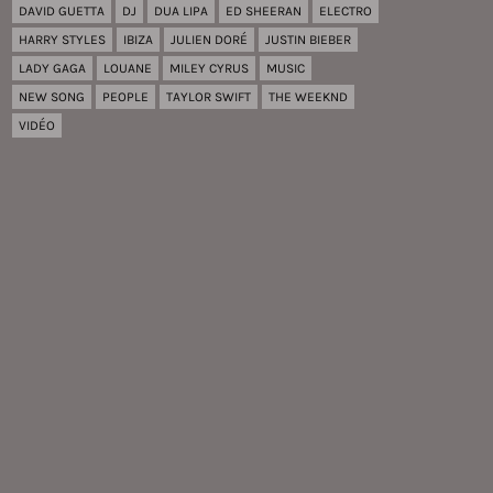
DAVID GUETTA
DJ
DUA LIPA
ED SHEERAN
ELECTRO
HARRY STYLES
IBIZA
JULIEN DORÉ
JUSTIN BIEBER
LADY GAGA
LOUANE
MILEY CYRUS
MUSIC
NEW SONG
PEOPLE
TAYLOR SWIFT
THE WEEKND
VIDÉO