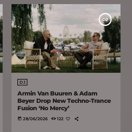
insert_link
DJ
Armin Van Buuren & Adam
Beyer Drop New Techno-Trance
Fusion ‘No Mercy’
28/06/2026
122
today