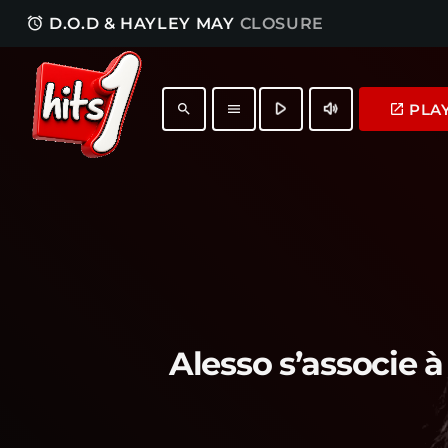
access_alarm
D.O.D & HAYLEY MAY
CLOSURE
play_arrow
volume_up
PLA
launch
search
menu
Alesso s’associe à