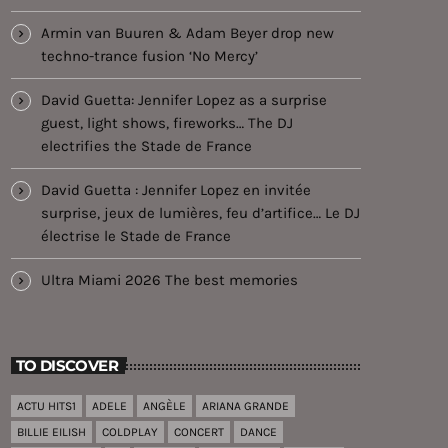
Armin van Buuren & Adam Beyer drop new
techno-trance fusion ‘No Mercy’
David Guetta: Jennifer Lopez as a surprise
guest, light shows, fireworks… The DJ
electrifies the Stade de France
David Guetta : Jennifer Lopez en invitée
surprise, jeux de lumières, feu d’artifice… Le DJ
électrise le Stade de France
Ultra Miami 2026 The best memories
TO DISCOVER
ACTU HITS1
ADELE
ANGÈLE
ARIANA GRANDE
BILLIE EILISH
COLDPLAY
CONCERT
DANCE