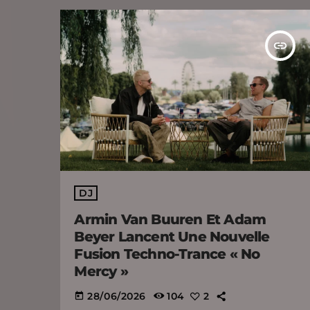
insert_link
DJ
Armin Van Buuren Et Adam
Beyer Lancent Une Nouvelle
Fusion Techno-Trance « No
Mercy »
28/06/2026
104
2
today