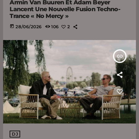
Armin Van Buuren Et Adam Beyer
Lancent Une Nouvelle Fusion Techno-
Trance « No Mercy »
today
28/06/2026
106
2
insert_link
DJ