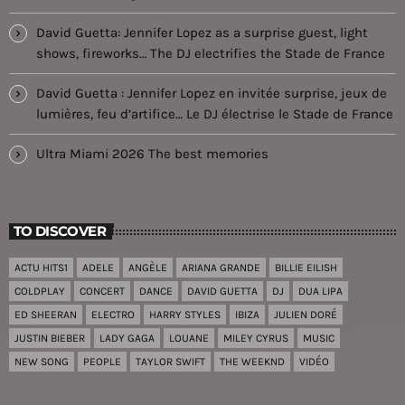
David Guetta: Jennifer Lopez as a surprise guest, light
shows, fireworks… The DJ electrifies the Stade de France
David Guetta : Jennifer Lopez en invitée surprise, jeux de
lumières, feu d’artifice… Le DJ électrise le Stade de France
Ultra Miami 2026 The best memories
TO DISCOVER
ACTU HITS1
ADELE
ANGÈLE
ARIANA GRANDE
BILLIE EILISH
COLDPLAY
CONCERT
DANCE
DAVID GUETTA
DJ
DUA LIPA
ED SHEERAN
ELECTRO
HARRY STYLES
IBIZA
JULIEN DORÉ
JUSTIN BIEBER
LADY GAGA
LOUANE
MILEY CYRUS
MUSIC
NEW SONG
PEOPLE
TAYLOR SWIFT
THE WEEKND
VIDÉO