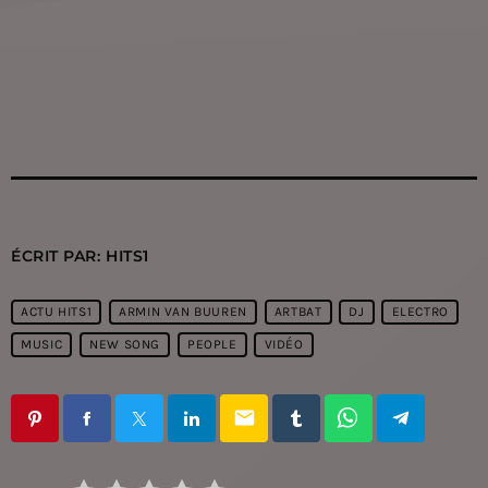
ÉCRIT PAR:
HITS1
ACTU HITS1
ARMIN VAN BUUREN
ARTBAT
DJ
ELECTRO
MUSIC
NEW SONG
PEOPLE
VIDÉO
email