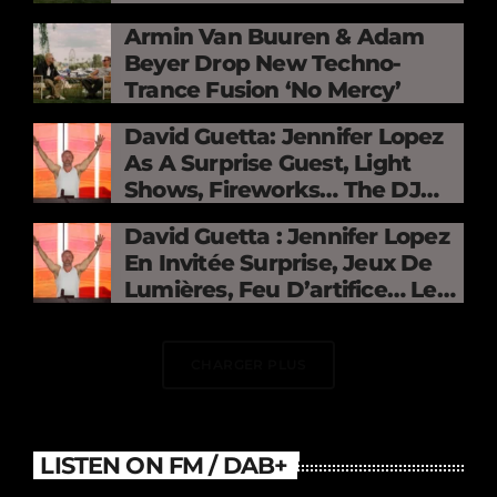
Mercy »
Armin Van Buuren & Adam
Beyer Drop New Techno-
Trance Fusion ‘No Mercy’
David Guetta: Jennifer Lopez
As A Surprise Guest, Light
Shows, Fireworks… The DJ
Electrifies The Stade De
David Guetta : Jennifer Lopez
France
En Invitée Surprise, Jeux De
Lumières, Feu D’artifice… Le
DJ Électrise Le Stade De
France
CHARGER PLUS
LISTEN ON FM / DAB+