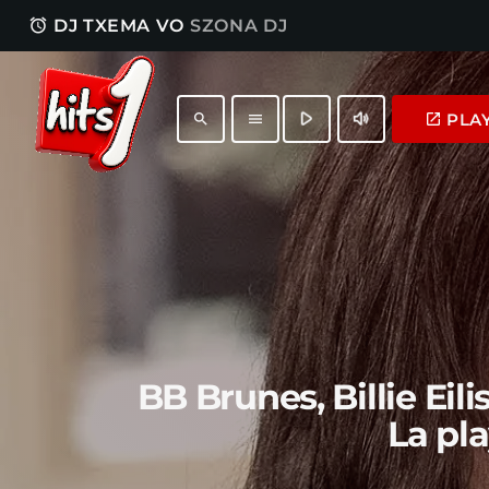
access_alarm
DJ TXEMA VO
SZONA DJ
play_arrow
volume_up
PLA
launch
search
menu
BB Brunes, Billie Eil
La pl