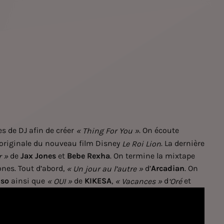
es de DJ afin de créer
. On écoute
« Thing For You »
 originale du nouveau film Disney
. La dernière
Le Roi Lion
de
Jax Jones
et
Bebe Rexha
. On termine la mixtape
r »
nes. Tout d’abord,
d’
Arcadian
. On
« Un jour au l’autre »
so
ainsi que
de
KIKESA
,
d
et
« OUI »
« Vacances »
‘Oré