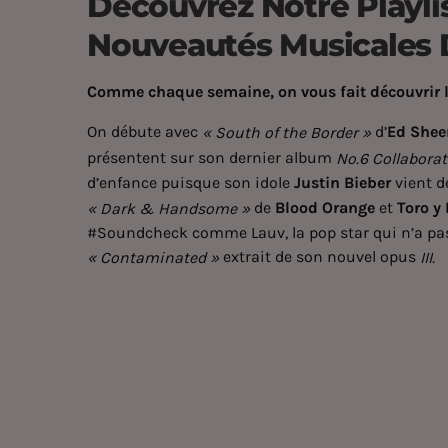
Découvrez Notre Playli
Nouveautés Musicales 
Comme chaque semaine, on vous fait découvrir l
On débute avec
d’
Ed Shee
« South of the Border »
présentent sur son dernier album
No.6 Collaborat
d’enfance puisque son idole
Justin Bieber
vient d
de
Blood Orange
et
Toro y
« Dark & Handsome »
#Soundcheck comme Lauv, la pop star qui n’a pas 
extrait de son nouvel opus
« Contaminated »
III.