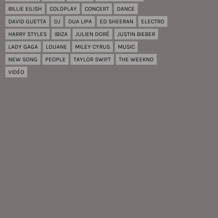
BILLIE EILISH
COLDPLAY
CONCERT
DANCE
DAVID GUETTA
DJ
DUA LIPA
ED SHEERAN
ELECTRO
HARRY STYLES
IBIZA
JULIEN DORÉ
JUSTIN BIEBER
LADY GAGA
LOUANE
MILEY CYRUS
MUSIC
NEW SONG
PEOPLE
TAYLOR SWIFT
THE WEEKND
VIDÉO