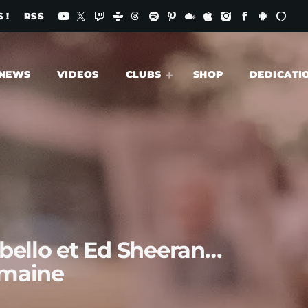
 !
RSS
NEWS
VIDEOS
CLUBS
SHOP
DEDICATI
Cabello et Ed Sheeran…
emaine