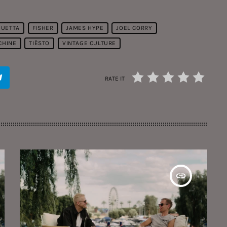
GUETTA
FISHER
JAMES HYPE
JOEL CORRY
CHINE
TIËSTO
VINTAGE CULTURE
RATE IT
insert_link