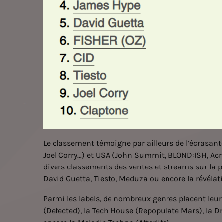
Le classement témoigne par ailleurs de l’écrasan
Joel Corry…) et USA (John Summit, BLOND:ISH, Acr
divers classements des ventes et streams sur la p
David Guetta, Tiesto, Meduza ou encore la révélat
Parmi les labels, de nombreux genres placent leu
(Defected), la Tech House (Repopulate Mars), la