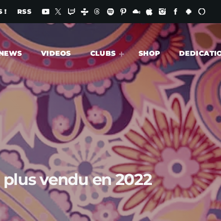
 !
RSS
NEWS
VIDEOS
CLUBS
SHOP
DEDICATI
le plus vendu en 2022