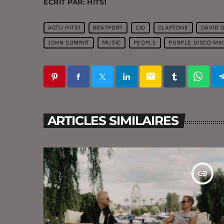
ÉCRIT PAR:
HITS1
ACTU HITS1
BEATPORT
CID
CLAPTONE
DAVID 
JOHN SUMMIT
MUSIC
PEOPLE
PURPLE DISCO MA
email
ARTICLES SIMILAIRES
insert_link