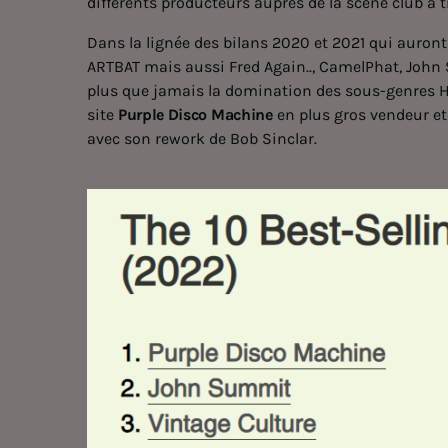
différents producteurs auprès de la scène club à 
Dans la lignée des bilans 2020 et 2021 qui aur
ARTBAT mais aussi Fred Again.., CamelPhat, John 
plus que jamais la domination des sous-genres 
site
Purple Disco Machine
en plus gros vendeur e
avec son rework de Bob Sinclar.