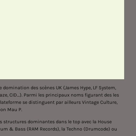
te domination des scènes UK (James Hype, LF System,
aze, CID…). Parmi les principaux noms figurant des les
lateforme se distinguent par ailleurs Vintage Culture,
ion Mau P.
rs structures dominantes dans le top avec la House
 Drum & Bass (RAM Records), la Techno (Drumcode) ou