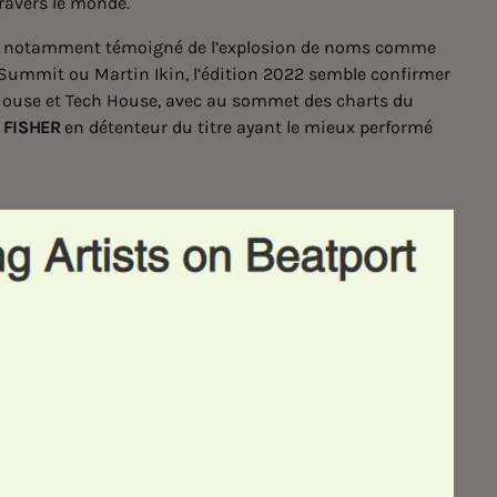
travers le monde.
ont notamment témoigné de l’explosion de noms comme
Summit ou Martin Ikin, l’édition 2022 semble confirmer
House et Tech House, avec au sommet des charts du
t
FISHER
en détenteur du titre ayant le mieux performé