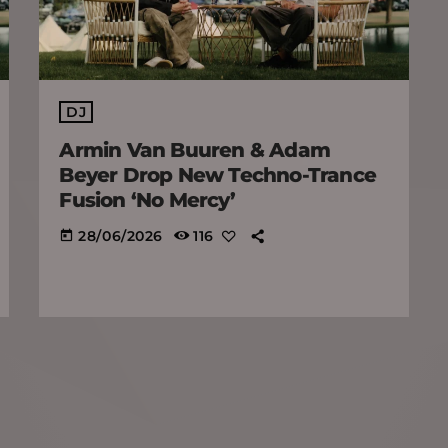
DJ
Armin Van Buuren & Adam
Beyer Drop New Techno-Trance
Fusion ‘No Mercy’
28/06/2026
116
today