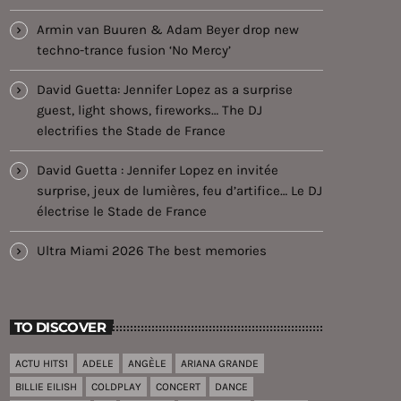
Armin van Buuren & Adam Beyer drop new
techno-trance fusion ‘No Mercy’
David Guetta: Jennifer Lopez as a surprise
guest, light shows, fireworks… The DJ
electrifies the Stade de France
David Guetta : Jennifer Lopez en invitée
surprise, jeux de lumières, feu d’artifice… Le DJ
électrise le Stade de France
Ultra Miami 2026 The best memories
TO DISCOVER
ACTU HITS1
ADELE
ANGÈLE
ARIANA GRANDE
BILLIE EILISH
COLDPLAY
CONCERT
DANCE