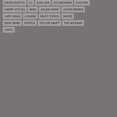
DAVID GUETTA
DJ
DUA LIPA
ED SHEERAN
ELECTRO
HARRY STYLES
IBIZA
JULIEN DORÉ
JUSTIN BIEBER
LADY GAGA
LOUANE
MILEY CYRUS
MUSIC
NEW SONG
PEOPLE
TAYLOR SWIFT
THE WEEKND
VIDÉO