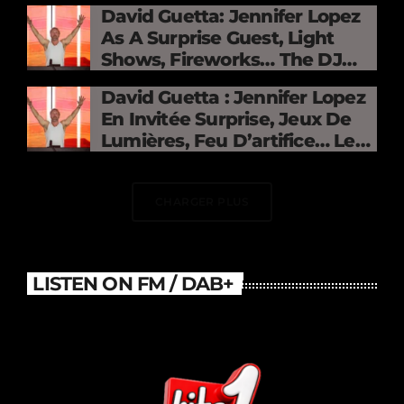
David Guetta: Jennifer Lopez
As A Surprise Guest, Light
Shows, Fireworks… The DJ
Electrifies The Stade De
David Guetta : Jennifer Lopez
France
En Invitée Surprise, Jeux De
Lumières, Feu D’artifice… Le
DJ Électrise Le Stade De
France
CHARGER PLUS
LISTEN ON FM / DAB+