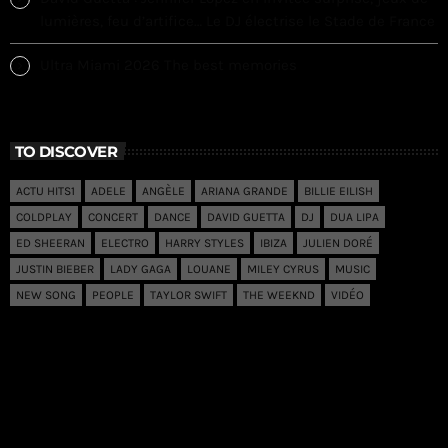
lumières, feu d’artifice… Le DJ électrise le Stade de France
Ultra Miami 2026 The best memories
TO DISCOVER
ACTU HITS1
ADELE
ANGÈLE
ARIANA GRANDE
BILLIE EILISH
COLDPLAY
CONCERT
DANCE
DAVID GUETTA
DJ
DUA LIPA
ED SHEERAN
ELECTRO
HARRY STYLES
IBIZA
JULIEN DORÉ
JUSTIN BIEBER
LADY GAGA
LOUANE
MILEY CYRUS
MUSIC
NEW SONG
PEOPLE
TAYLOR SWIFT
THE WEEKND
VIDÉO