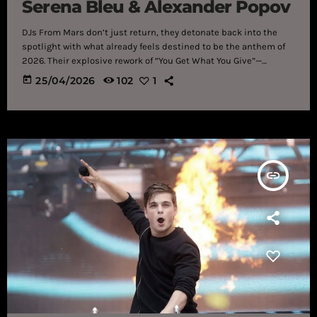
Serena Bleu & Alexander Popov
DJs From Mars don’t just return, they detonate back into the
spotlight with what already feels destined to be the anthem of
2026. Their explosive rework of “You Get What You Give”—
originally immortalized by New Radicals, isn’t a remix in the
today
25/04/2026
102
1
traditional sense. It’s a full-scale reinvention. Joined by Van
Snyder, Serena Bleu, and Alexander Popov, the Italian duo hurl
the defiant ‘90s classic into a neon-lit future, transforming it
into a festival weapon primed for the biggest […]
insert_link