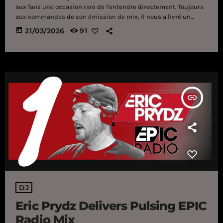
aux fans une occasion rare de l'entendre directement. Toujours
aux commandes de son émission de mix, il nous a livré un
voyage musical exceptionnel pour son deuxième passage à
today
21/03/2026
91
l'antenne sur Hits 1 ! Le 5 mars, lors du retour officiel d'EPIC
Radio avec l'épisode 025, Eric Prydz a ravi ses fans en leur
offrant une interview exclusive. […]
insert_link
DJ
Eric Prydz Delivers Pulsing EPIC
Radio Mix