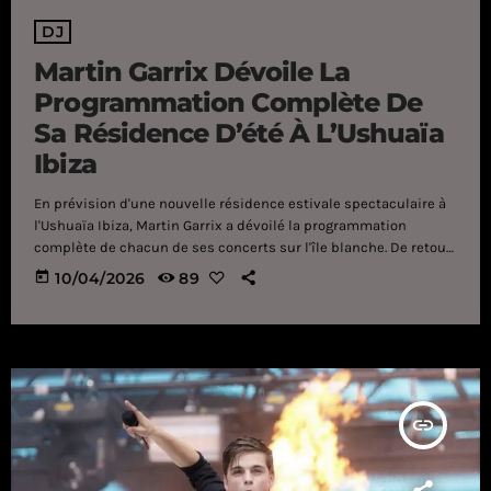
DJ
Martin Garrix Dévoile La
Programmation Complète De
Sa Résidence D’été À L’Ushuaïa
Ibiza
En prévision d'une nouvelle résidence estivale spectaculaire à
l'Ushuaïa Ibiza, Martin Garrix a dévoilé la programmation
complète de chacun de ses concerts sur l'île blanche. De retour
pour sa onzième saison à Ibiza, le DJ néerlandais Martin
today
10/04/2026
89
Garrix a dévoilé la programmation complète de sa résidence
estivale à l'Ushuaïa Ibiza . Tous les jeudis, du 2 juillet au 24
septembre, ce spectacle exceptionnel promet d'être un
véritable régal à tous les niveaux. Avec la […]
insert_link