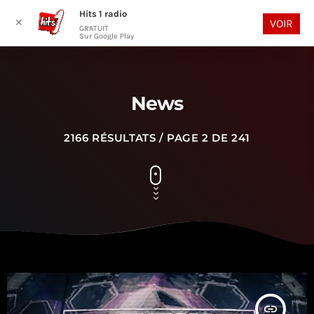
Hits 1 radio
play_arrow
search
menu
✕
VOIR
GRATUIT
Sur Google Play
News
2166 RÉSULTATS / PAGE 2 DE 241
insert_link