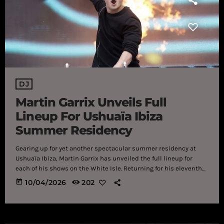
DJ
Martin Garrix Unveils Full
Lineup For Ushuaïa Ibiza
Summer Residency
Gearing up for yet another spectacular summer residency at
Ushuaïa Ibiza, Martin Garrix has unveiled the full lineup for
each of his shows on the White Isle. Returning for his eleventh
season on the White Isle, Dutch sensation Martin Garrix has
today
10/04/2026
202
unveiled the full lineup of artists joining him this summer for
his Ushuaïa Ibiza residency. Taking place every Thursday from
July 2 through September 24, attendees are in for an absolute
treat in […]