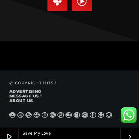
@ COPYRIGHT HITS 1
ADVERTISING
MESSAGE US !
ABOUT US
Save My Love
play_arrow
keyboard_arrow_right