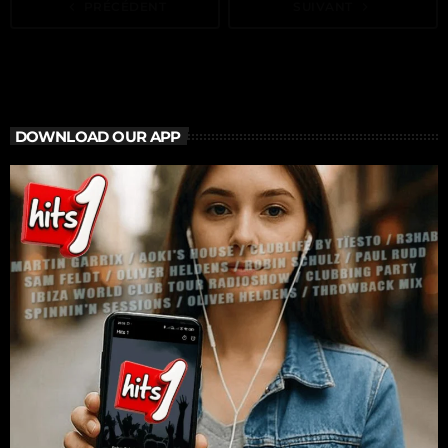
navigate_before
PRÉCÉDENT
SUIVANT
navigate_next
DOWNLOAD OUR APP