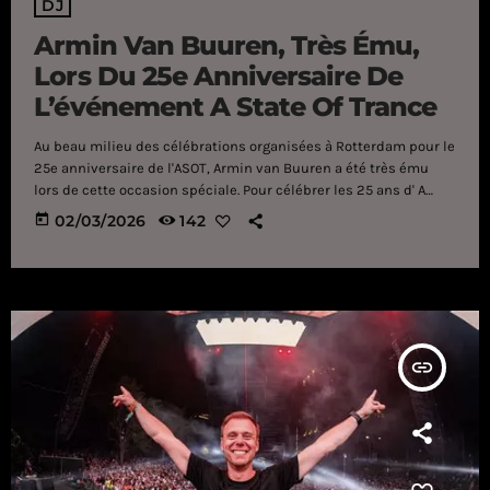
DJ
Armin Van Buuren, Très Ému,
Lors Du 25e Anniversaire De
L’événement A State Of Trance
Au beau milieu des célébrations organisées à Rotterdam pour le
25e anniversaire de l'ASOT, Armin van Buuren a été très ému
lors de cette occasion spéciale. Pour célébrer les 25 ans d' A
State of Trance ( ASOT ) de la manière la plus mémorable qui
today
02/03/2026
142
soit, Armin van Buuren a enflammé l'Ahoy de Rotterdam le week-
end dernier, et comme prévu, l'ambiance était tout simplement
spectaculaire. D'un set de 5 heures à une performance B3B
avec Maddix et Oliver […]
insert_link