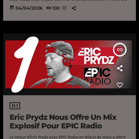
Softness, Depth, and harmonies are the leading elements of
today
04/04/2026
100
BUNT. And Malous latest track. ‘i need u’ doesn’t rely on a
massive drop or an overly complex bassline, but rather floaty
rhythms, and ethereal synths. Malou’s vocals express intimacy
and vulnerability, while the piano accompaniment leads […]
insert_link
DJ
Eric Prydz Nous Offre Un Mix
Explosif Pour EPIC Radio
Le retour d'Eric Prydz avec EPIC Radio en début de mois a offert