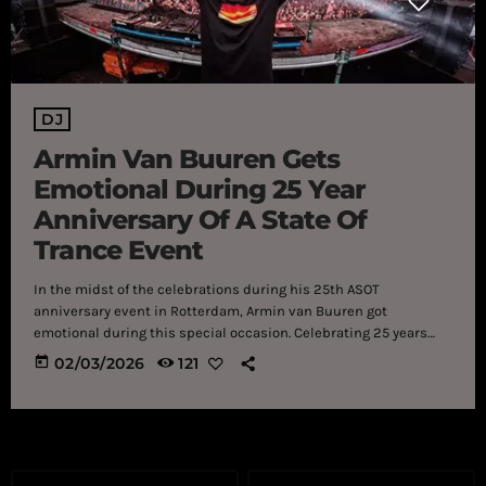
DJ
Armin Van Buuren Gets
Emotional During 25 Year
Anniversary Of A State Of
Trance Event
In the midst of the celebrations during his 25th ASOT
anniversary event in Rotterdam, Armin van Buuren got
emotional during this special occasion. Celebrating 25 years
of A State of Trance (ASOT) in the most remarkable of
today
02/03/2026
121
manners, Armin van Buuren took over the Ahoy in Rotterdam
this past weekend, and as expected, the vibes were nothing
short of spectacular. From a 5-hour-set to a B3B performance
alongside Maddix and Oliver Heldens, attendees were in for a […]