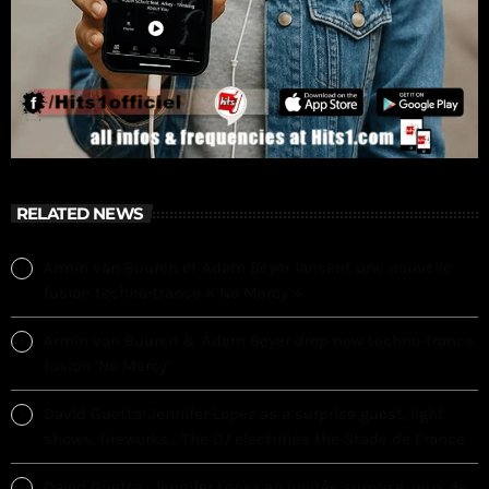
RELATED NEWS
Armin van Buuren et Adam Beyer lancent une nouvelle
fusion techno-trance « No Mercy »
Armin van Buuren & Adam Beyer drop new techno-trance
fusion ‘No Mercy’
David Guetta: Jennifer Lopez as a surprise guest, light
shows, fireworks… The DJ electrifies the Stade de France
David Guetta : Jennifer Lopez en invitée surprise, jeux de