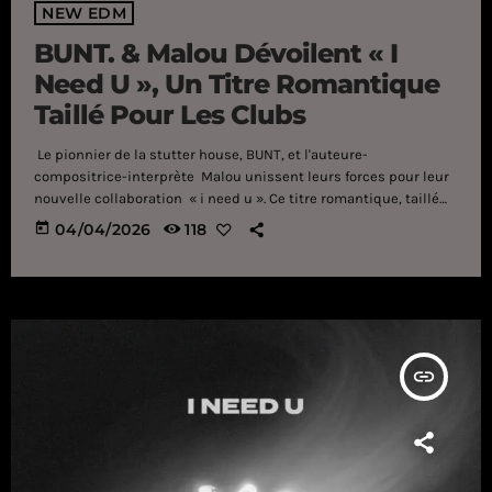
NEW EDM
BUNT. & Malou Dévoilent « I
Need U », Un Titre Romantique
Taillé Pour Les Clubs
Le pionnier de la stutter house, BUNT, et l'auteure-
compositrice-interprète Malou unissent leurs forces pour leur
nouvelle collaboration « i need u ». Ce titre romantique, taillé
pour les clubs, est l'hymne cinématographique de votre été. 'I
today
04/04/2026
118
need U' Douceur, profondeur et harmonies sont les maîtres
mots de BUNT. Et le dernier titre de Malou, « i need u », ne
repose ni sur un drop massif ni sur une ligne de basse trop
complexe, mais […]
insert_link