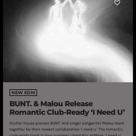
NEW EDM
BUNT. & Malou Release
Romantic Club-Ready ‘i Need U’
Stutter house pioneer BUNT. And singer songwriter Malou meld
together for their newest collaboration ‘i need u‘. The romantic,
club-ready track is your summer cinematic anthem. ‘i need u’