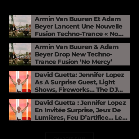
Armin Van Buuren Et Adam
Beyer Lancent Une Nouvelle
Fusion Techno-Trance « No
Mercy »
Armin Van Buuren & Adam
Beyer Drop New Techno-
Trance Fusion ‘No Mercy’
David Guetta: Jennifer Lopez
As A Surprise Guest, Light
Shows, Fireworks… The DJ
Electrifies The Stade De
David Guetta : Jennifer Lopez
France
En Invitée Surprise, Jeux De
Lumières, Feu D’artifice… Le
DJ Électrise Le Stade De
France
CHARGER PLUS