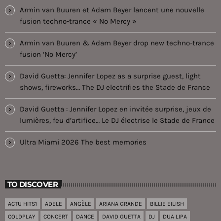
Armin van Buuren et Adam Beyer lancent une nouvelle
fusion techno-trance « No Mercy »
Armin van Buuren & Adam Beyer drop new techno-trance
fusion ‘No Mercy’
David Guetta: Jennifer Lopez as a surprise guest, light
shows, fireworks… The DJ electrifies the Stade de France
David Guetta : Jennifer Lopez en invitée surprise, jeux de
lumières, feu d’artifice… Le DJ électrise le Stade de France
Ultra Miami 2026 The best memories
TO DISCOVER
ACTU HITS1
ADELE
ANGÈLE
ARIANA GRANDE
BILLIE EILISH
COLDPLAY
CONCERT
DANCE
DAVID GUETTA
DJ
DUA LIPA