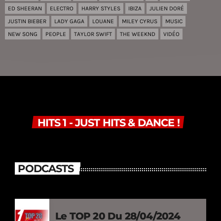
ED SHEERAN
ELECTRO
HARRY STYLES
IBIZA
JULIEN DORÉ
JUSTIN BIEBER
LADY GAGA
LOUANE
MILEY CYRUS
MUSIC
NEW SONG
PEOPLE
TAYLOR SWIFT
THE WEEKND
VIDÉO
HITS 1 - JUST HITS & DANCE !
PODCASTS
Le TOP 20 Du 28/04/2024