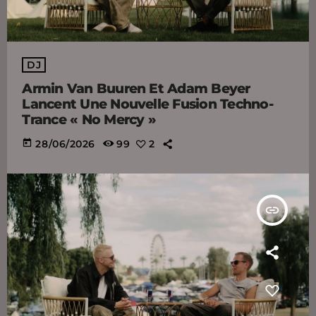
DJ
Armin Van Buuren Et Adam Beyer
Lancent Une Nouvelle Fusion Techno-
Trance « No Mercy »
today
28/06/2026
99
2
insert_link