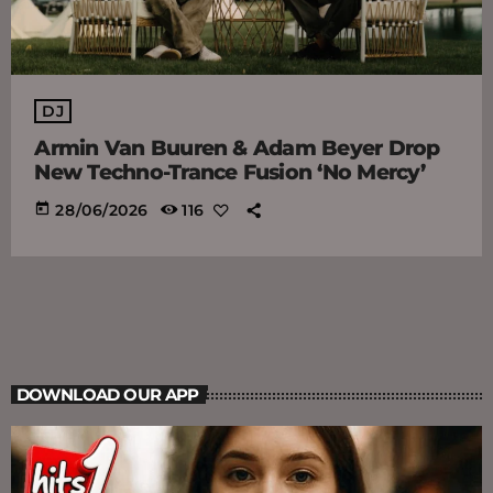
DJ
Armin Van Buuren & Adam Beyer Drop
New Techno-Trance Fusion ‘No Mercy’
today
28/06/2026
116
DOWNLOAD OUR APP