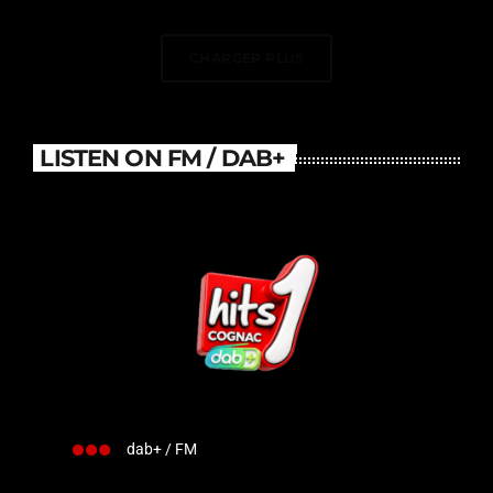
DJ Électrise Le Stade De
France
CHARGER PLUS
LISTEN ON FM / DAB+
dab+ / FM