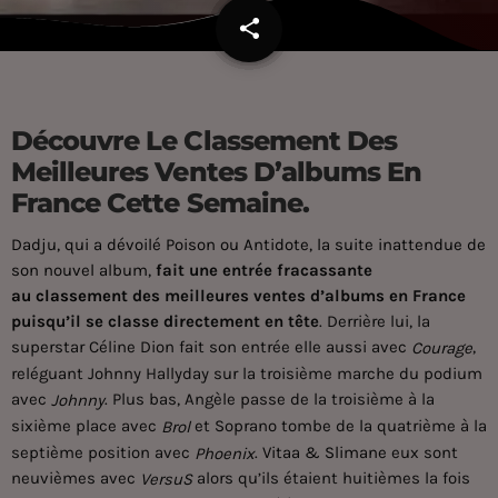
share
email
Découvre Le Classement Des
Meilleures Ventes D’albums En
France Cette Semaine.
Dadju, qui a dévoilé Poison ou Antidote, la suite inattendue de
son nouvel album
,
fait une entrée fracassante
au
classement
des meilleures ventes d’albums en France
puisqu’il se classe directement en tête
. Derrière lui, la
superstar Céline Dion fait son entrée elle aussi avec
,
Courage
reléguant Johnny Hallyday sur la troisième marche du podium
avec
. Plus bas, Angèle passe de la troisième à la
Johnny
sixième place avec
et Soprano tombe de la quatrième à la
Brol
septième position avec
.
Vitaa
&
Slimane
eux sont
Phoenix
neuvièmes avec
alors qu’ils étaient huitièmes la fois
VersuS