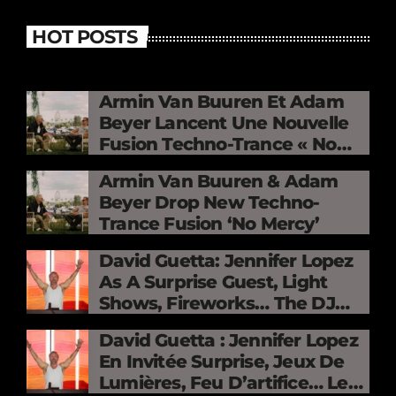
HOT POSTS
Armin Van Buuren Et Adam
Beyer Lancent Une Nouvelle
Fusion Techno-Trance « No
Mercy »
Armin Van Buuren & Adam
Beyer Drop New Techno-
Trance Fusion ‘No Mercy’
David Guetta: Jennifer Lopez
As A Surprise Guest, Light
Shows, Fireworks… The DJ
Electrifies The Stade De
David Guetta : Jennifer Lopez
France
En Invitée Surprise, Jeux De
Lumières, Feu D’artifice… Le