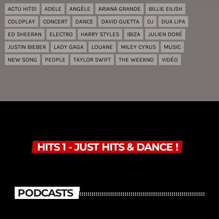
ACTU HITS1
ADELE
ANGÈLE
ARIANA GRANDE
BILLIE EILISH
COLDPLAY
CONCERT
DANCE
DAVID GUETTA
DJ
DUA LIPA
ED SHEERAN
ELECTRO
HARRY STYLES
IBIZA
JULIEN DORÉ
JUSTIN BIEBER
LADY GAGA
LOUANE
MILEY CYRUS
MUSIC
NEW SONG
PEOPLE
TAYLOR SWIFT
THE WEEKND
VIDÉO
HITS 1 - JUST HITS & DANCE !
PODCASTS