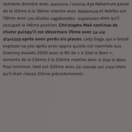
semaine dernière avec
,
Aya Nakamura
passe
Jeannine / Amina
de la 12ème à la 13ème marche avec
et Nekfeu est
Nakamura
15ème avec
alors qu’il
Les étoiles vagabondes : expansion
occupait le 14ème position.
Christophe Maé continue de
chuter puisqu’il est désormais 17ème avec
La vie
après avoir perdu six places
. Lady Gaga, qui a laissé
d’artiste
exploser sa joie après avoir appris qu’elle est nommée aux
Grammy Awards 2020 avec la BO de « A Star Is Born »,
remonte de la 23ème à la 20ème marche avec
.
A Star Is Born
Pour terminer, Vald est 22ème avec
alors
Ce monde est cruel
qu’il était classé 21ème précédemment.