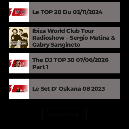
Le TOP 20 Du 03/11/2024
Ibiza World Club Tour
Radioshow – Sergio Matina &
Gabry Sangineto
The DJ TOP 30 07/06/2026
Part 1
Le Set D' Oskana 08 2023
CHARGER PLUS