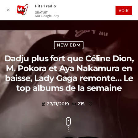
Hits 1 radio
play_arrow
search
menu
✕
VOIR
GRATUIT
Sur Google Play
NEW EDM
Dadju plus fort que Céline Dion,
M. Pokora et Aya Nakamura en
baisse, Lady Gaga remonte… Le
top albums de la semaine
27/11/2019
215
today