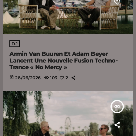
DJ
Armin Van Buuren Et Adam Beyer
Lancent Une Nouvelle Fusion Techno-
Trance « No Mercy »
today
28/06/2026
103
2
insert_link