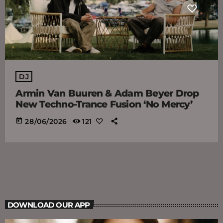
DJ
Armin Van Buuren & Adam Beyer Drop
New Techno-Trance Fusion ‘No Mercy’
today
28/06/2026
121
DOWNLOAD OUR APP