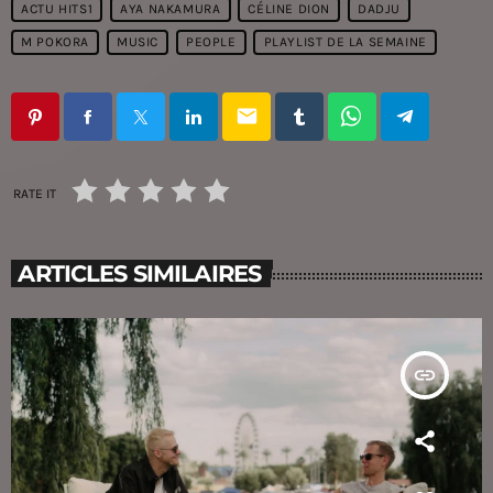
ACTU HITS1
AYA NAKAMURA
CÉLINE DION
DADJU
M POKORA
MUSIC
PEOPLE
PLAYLIST DE LA SEMAINE
email
RATE IT
ARTICLES SIMILAIRES
insert_link