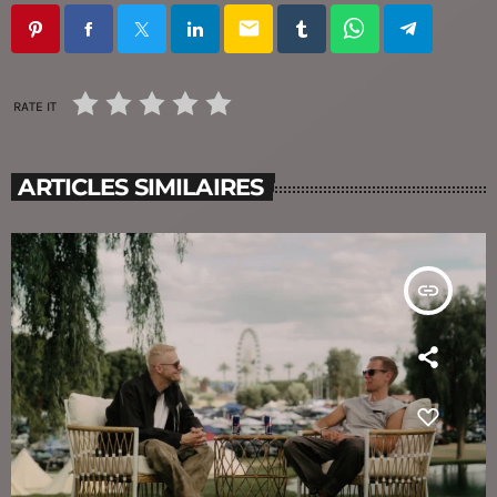
email
RATE IT
ARTICLES SIMILAIRES
insert_link