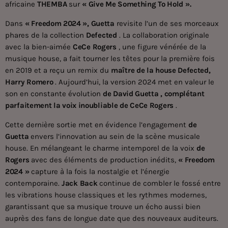
africaine
THEMBA
sur
« Give Me Something To Hold ».
Dans
« Freedom 2024 »,
Guetta
revisite l’un de ses morceaux
phares de la collection
Defected
. La collaboration originale
avec la bien-aimée
CeCe Rogers
, une figure vénérée de la
musique house, a fait tourner les têtes pour la première fois
en 2019 et a reçu un remix du
maître de la house Defected,
Harry Romero
. Aujourd’hui, la version 2024 met en valeur le
son en constante évolution
de David Guetta , complétant
parfaitement la voix inoubliable
de CeCe Rogers
.
Cette dernière sortie met en évidence l’engagement
de
Guetta
envers l’innovation au sein de la scène musicale
house. En mélangeant le charme intemporel de la voix
de
Rogers
avec des éléments de production inédits,
« Freedom
2024 »
capture à la fois la nostalgie et l’énergie
contemporaine.
Jack Back
continue de combler le fossé entre
les vibrations house classiques et les rythmes modernes,
garantissant que sa musique trouve un écho aussi bien
auprès des fans de longue date que des nouveaux auditeurs.