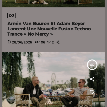
DJ
Armin Van Buuren Et Adam Beyer
Lancent Une Nouvelle Fusion Techno-
Trance « No Mercy »
today
28/06/2026
106
2
insert_link