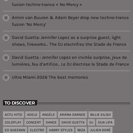
fusion techno-trance « No Mercy »
Armin van Buuren & Adam Beyer drop new techno-trance
fusion ‘No Mercy’
David Guetta: Jennifer Lopez as a surprise guest, light
shows, fireworks… The DJ electrifies the Stade de France
David Guetta : Jennifer Lopez en invitée surprise, jeux de
lumières, feu d’artifice… Le DJ électrise le Stade de France
Ultra Miami 2026 The best memories
TO DISCOVER
ACTU HITS1
ADELE
ANGÈLE
ARIANA GRANDE
BILLIE EILISH
COLDPLAY
CONCERT
DANCE
DAVID GUETTA
DJ
DUA LIPA
ED SHEERAN
ELECTRO
HARRY STYLES
IBIZA
JULIEN DORÉ