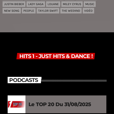
JUSTIN BIEBER
LADY GAGA
LOUANE
MILEY CYRUS
MUSIC
NEW SONG
PEOPLE
TAYLOR SWIFT
THE WEEKND
VIDÉO
HITS 1 - JUST HITS & DANCE !
PODCASTS
Le TOP 20 Du 31/08/2025