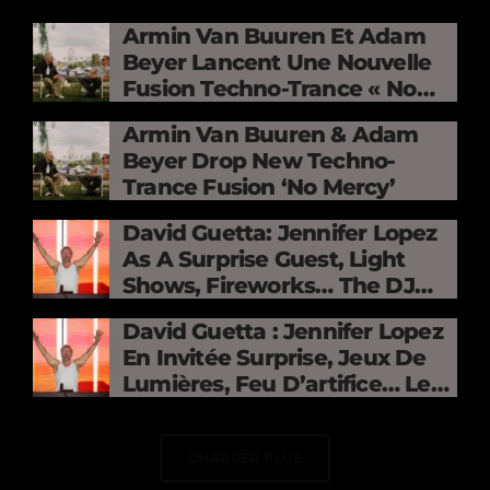
Armin Van Buuren Et Adam
Beyer Lancent Une Nouvelle
Fusion Techno-Trance « No
Mercy »
Armin Van Buuren & Adam
Beyer Drop New Techno-
Trance Fusion ‘No Mercy’
David Guetta: Jennifer Lopez
As A Surprise Guest, Light
Shows, Fireworks… The DJ
Electrifies The Stade De
David Guetta : Jennifer Lopez
France
En Invitée Surprise, Jeux De
Lumières, Feu D’artifice… Le
DJ Électrise Le Stade De
France
CHARGER PLUS