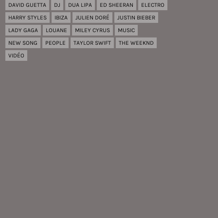
DAVID GUETTA
DJ
DUA LIPA
ED SHEERAN
ELECTRO
HARRY STYLES
IBIZA
JULIEN DORÉ
JUSTIN BIEBER
LADY GAGA
LOUANE
MILEY CYRUS
MUSIC
NEW SONG
PEOPLE
TAYLOR SWIFT
THE WEEKND
VIDÉO