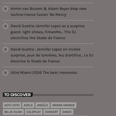
Armin van Buuren & Adam Beyer drop new
techno-trance fusion ‘No Mercy’
David Guetta: Jennifer Lopez as a surprise
guest, light shows, fireworks… The DJ
electrifies the Stade de France
David Guetta : Jennifer Lopez en invitée
surprise, jeux de lumières, feu d’artifice… Le DJ
électrise le Stade de France
Ultra Miami 2026 The best memories
TO DISCOVER
ACTU HITS1
ADELE
ANGÈLE
ARIANA GRANDE
BILLIE EILISH
COLDPLAY
CONCERT
DANCE