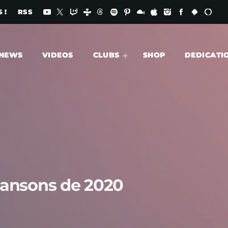
 !
RSS
NEWS
VIDEOS
CLUBS
SHOP
DEDICATI
chansons de 2020