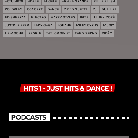
ACTU HITS1
ADELE
ANGÈLE
ARIANA GRANDE
BILLIE EILISH
COLDPLAY
CONCERT
DANCE
DAVID GUETTA
DJ
DUA LIPA
ED SHEERAN
ELECTRO
HARRY STYLES
IBIZA
JULIEN DORÉ
JUSTIN BIEBER
LADY GAGA
LOUANE
MILEY CYRUS
MUSIC
NEW SONG
PEOPLE
TAYLOR SWIFT
THE WEEKND
VIDÉO
HITS 1 - JUST HITS & DANCE !
PODCASTS