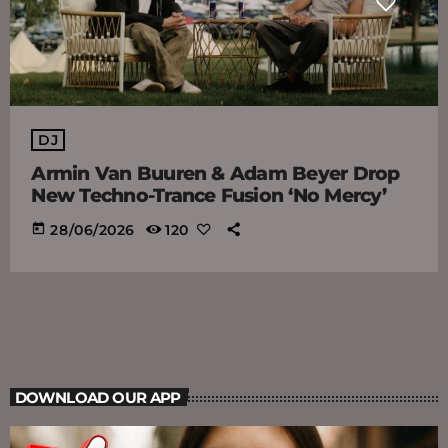
DJ
Armin Van Buuren & Adam Beyer Drop
New Techno-Trance Fusion ‘No Mercy’
today
28/06/2026
120
DOWNLOAD OUR APP