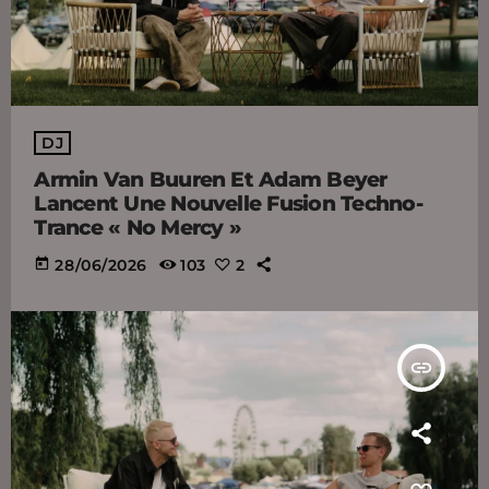
DJ
Armin Van Buuren Et Adam Beyer
Lancent Une Nouvelle Fusion Techno-
Trance « No Mercy »
today
28/06/2026
103
2
insert_link