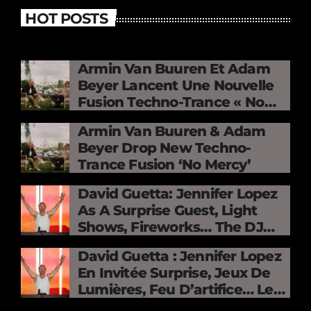
HOT POSTS
Armin Van Buuren Et Adam
Beyer Lancent Une Nouvelle
Fusion Techno-Trance « No
Mercy »
Armin Van Buuren & Adam
Beyer Drop New Techno-
Trance Fusion ‘No Mercy’
David Guetta: Jennifer Lopez
As A Surprise Guest, Light
Shows, Fireworks… The DJ
Electrifies The Stade De
David Guetta : Jennifer Lopez
France
En Invitée Surprise, Jeux De
Lumières, Feu D’artifice… Le
DJ Électrise Le Stade De