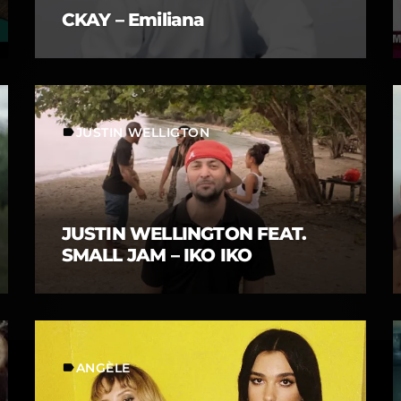
CKAY – Emiliana
JUSTIN WELLIGTON
label
JUSTIN WELLINGTON FEAT.
SMALL JAM – IKO IKO
ANGÈLE
label