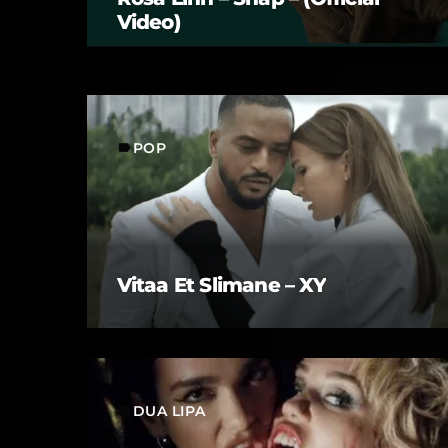
Video)
POP
label
Vitaa Et Slimane – XY
DUA LIPA
label