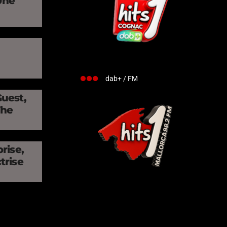
Une
»
dab+ / FM
Guest,
The
rise,
trise