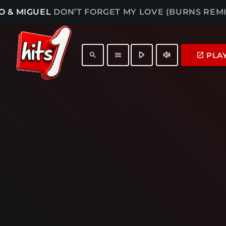
O & MIGUEL
DON’T FORGET MY LOVE (BURNS REMI
play_arrow
volume_up
PLA
launch
search
menu