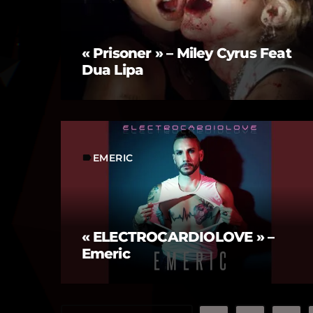
« Prisoner » – Miley Cyrus Feat
Dua Lipa
EMERIC
label
« ELECTROCARDIOLOVE » –
Emeric