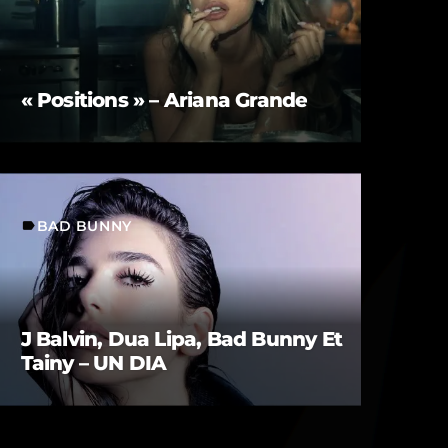
« Positions » – Ariana Grande
BAD BUNNY
label
J Balvin, Dua Lipa, Bad Bunny Et
Tainy – UN DIA