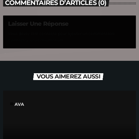
COMMENTAIRES D’ARTICLES (0)
Laisser Une Réponse
Vous devez être connecté pour ajouter un commentaire.
Connectez-vous maintenant
VOUS AIMEREZ AUSSI
label
AVA