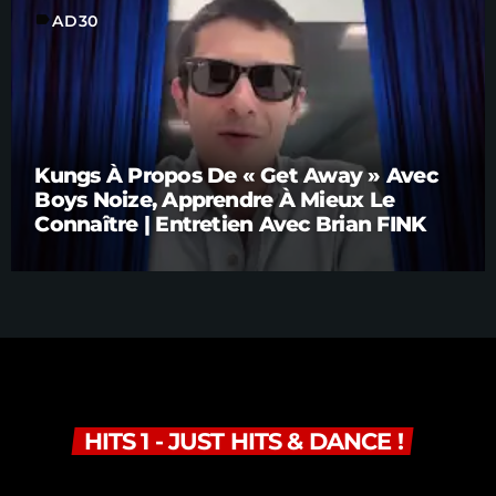
label
AD30
Kungs À Propos De « Get Away » Avec
Boys Noize, Apprendre À Mieux Le
Connaître | Entretien Avec Brian FINK
HITS 1 - JUST HITS & DANCE !