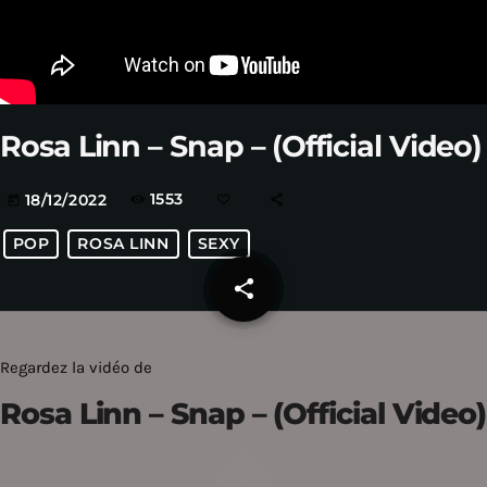
Rosa Linn – Snap – (Official Video)
1553
18/12/2022
today
POP
ROSA LINN
SEXY
share
email
Regardez la vidéo de
Rosa Linn – Snap – (Official Video)