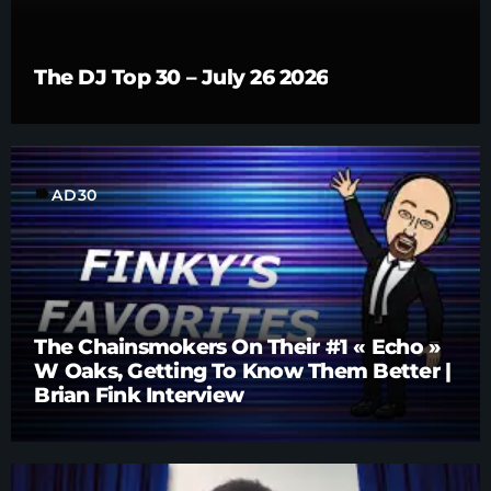
The DJ Top 30 – July 26 2026
label
AD30
The Chainsmokers On Their #1 « Echo »
W Oaks, Getting To Know Them Better |
Brian Fink Interview