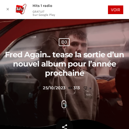
Hits 1 radio
play_arrow
search
menu
✕
VOIR
GRATUIT
Sur Google Play
DJ
Fred Again.. tease la sortie d’un
nouvel album pour l’année
prochaine
25/10/2023
313
today
share
email