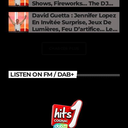
Shows, Fireworks… The DJ
Electrifies The Stade De
David Guetta : Jennifer Lopez
France
En Invitée Surprise, Jeux De
Lumières, Feu D’artifice… Le
DJ Électrise Le Stade De
France
CHARGER PLUS
LISTEN ON FM / DAB+