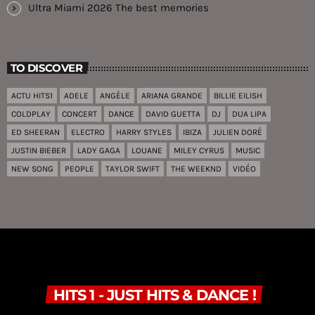
Ultra Miami 2026 The best memories
TO DISCOVER
ACTU HITS1
ADELE
ANGÈLE
ARIANA GRANDE
BILLIE EILISH
COLDPLAY
CONCERT
DANCE
DAVID GUETTA
DJ
DUA LIPA
ED SHEERAN
ELECTRO
HARRY STYLES
IBIZA
JULIEN DORÉ
JUSTIN BIEBER
LADY GAGA
LOUANE
MILEY CYRUS
MUSIC
NEW SONG
PEOPLE
TAYLOR SWIFT
THE WEEKND
VIDÉO
HITS 1 - JUST HITS & DANCE !