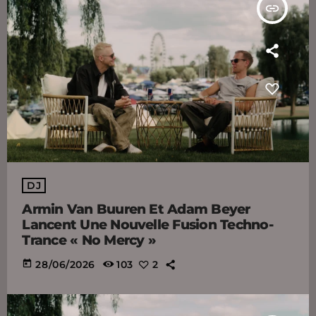
insert_link
DJ
Armin Van Buuren Et Adam Beyer
Lancent Une Nouvelle Fusion Techno-
Trance « No Mercy »
today
28/06/2026
103
2