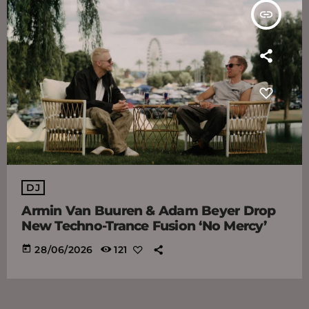
insert_link
DJ
Armin Van Buuren & Adam Beyer Drop
New Techno-Trance Fusion ‘No Mercy’
today
28/06/2026
121