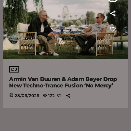
DJ
Armin Van Buuren & Adam Beyer Drop
New Techno-Trance Fusion ‘No Mercy’
today
28/06/2026
122