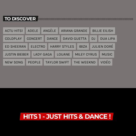
TO DISCOVER
ACTU HITS1
ADELE
ANGÈLE
ARIANA GRANDE
BILLIE EILISH
COLDPLAY
CONCERT
DANCE
DAVID GUETTA
DJ
DUA LIPA
ED SHEERAN
ELECTRO
HARRY STYLES
IBIZA
JULIEN DORÉ
JUSTIN BIEBER
LADY GAGA
LOUANE
MILEY CYRUS
MUSIC
NEW SONG
PEOPLE
TAYLOR SWIFT
THE WEEKND
VIDÉO
HITS 1 - JUST HITS & DANCE !