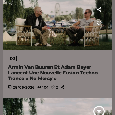
DJ
Armin Van Buuren Et Adam Beyer
Lancent Une Nouvelle Fusion Techno-
Trance « No Mercy »
today
28/06/2026
104
2
insert_link