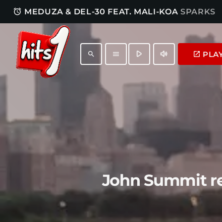
access_alarm
MEDUZA & DEL-30 FEAT. MALI-KOA
SPARKS
play_arrow
volume_up
PLA
launch
search
menu
John Summit rej