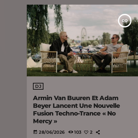
insert_link
DJ
Armin Van Buuren Et Adam
Beyer Lancent Une Nouvelle
Fusion Techno-Trance « No
Mercy »
28/06/2026
103
2
today