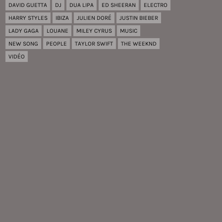
DAVID GUETTA
DJ
DUA LIPA
ED SHEERAN
ELECTRO
HARRY STYLES
IBIZA
JULIEN DORÉ
JUSTIN BIEBER
LADY GAGA
LOUANE
MILEY CYRUS
MUSIC
NEW SONG
PEOPLE
TAYLOR SWIFT
THE WEEKND
VIDÉO