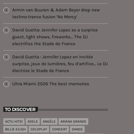
Armin van Buuren & Adam Beyer drop new
techno-trance fusion ‘No Mercy’
David Guetta: Jennifer Lopez as a surprise
guest, light shows, fireworks… The DJ
electrifies the Stade de France
David Guetta : Jennifer Lopez en invitée
surprise, jeux de lumières, feu d’artifice… Le DJ
électrise le Stade de France
Ultra Miami 2026 The best memories
TO DISCOVER
ACTU HITS1
ADELE
ANGÈLE
ARIANA GRANDE
BILLIE EILISH
COLDPLAY
CONCERT
DANCE