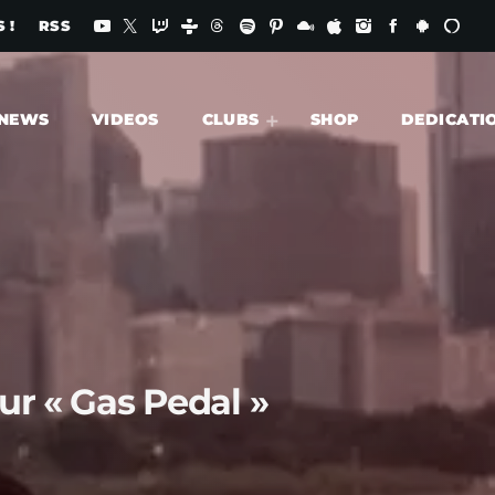
 !
RSS
NEWS
VIDEOS
CLUBS
SHOP
DEDICATI
ur « Gas Pedal »