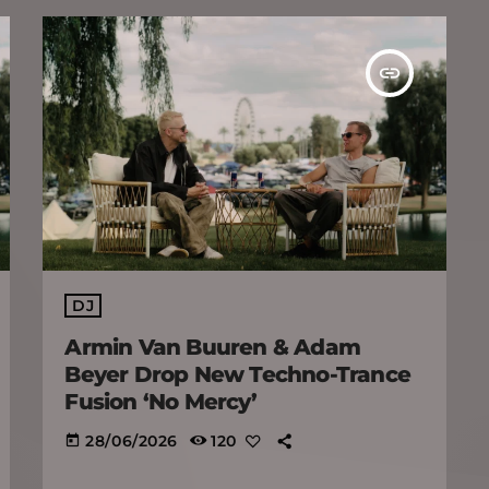
insert_link
DJ
Armin Van Buuren & Adam
Beyer Drop New Techno-Trance
Fusion ‘No Mercy’
28/06/2026
120
today