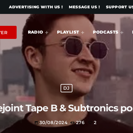
ADVERTISING WITH US !
MESSAGE US !
SUPPORT US
RADIO
PLAYLIST
PODCASTS
YER
DJ
oint Tape B & Subtronics po
30/08/2024
276
2
today