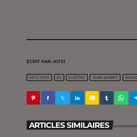
ÉCRIT PAR:
HITS1
ACTU HITS1
DJ
ELECTRO
JOHN SUMMIT
MUSI
email
ARTICLES SIMILAIRES