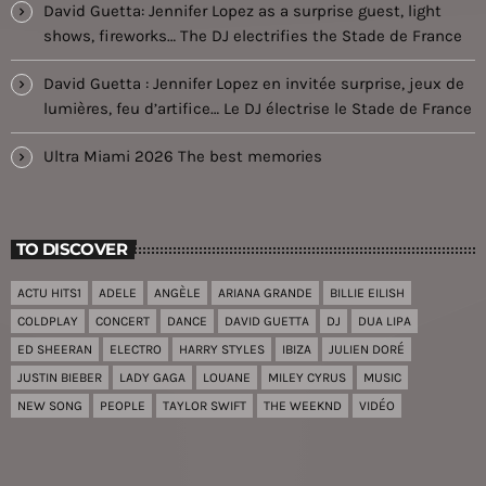
David Guetta: Jennifer Lopez as a surprise guest, light
shows, fireworks… The DJ electrifies the Stade de France
David Guetta : Jennifer Lopez en invitée surprise, jeux de
lumières, feu d’artifice… Le DJ électrise le Stade de France
Ultra Miami 2026 The best memories
TO DISCOVER
ACTU HITS1
ADELE
ANGÈLE
ARIANA GRANDE
BILLIE EILISH
COLDPLAY
CONCERT
DANCE
DAVID GUETTA
DJ
DUA LIPA
ED SHEERAN
ELECTRO
HARRY STYLES
IBIZA
JULIEN DORÉ
JUSTIN BIEBER
LADY GAGA
LOUANE
MILEY CYRUS
MUSIC
NEW SONG
PEOPLE
TAYLOR SWIFT
THE WEEKND
VIDÉO