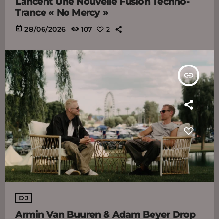
Lancent Une Nouvelle Fusion Techno-
Trance « No Mercy »
today
28/06/2026
107
2
insert_link
DJ
Armin Van Buuren & Adam Beyer Drop