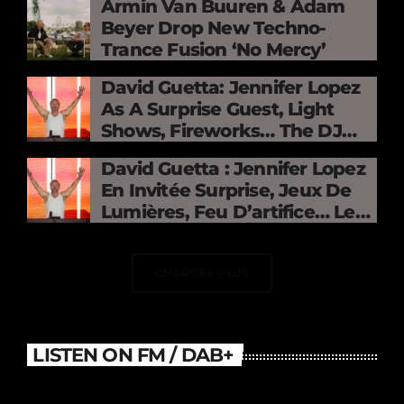
Armin Van Buuren & Adam
Beyer Drop New Techno-
Trance Fusion ‘No Mercy’
David Guetta: Jennifer Lopez
As A Surprise Guest, Light
Shows, Fireworks… The DJ
Electrifies The Stade De
David Guetta : Jennifer Lopez
France
En Invitée Surprise, Jeux De
Lumières, Feu D’artifice… Le
DJ Électrise Le Stade De
France
CHARGER PLUS
LISTEN ON FM / DAB+