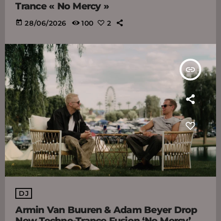
Trance « No Mercy »
today
28/06/2026
100
2
insert_link
DJ
Armin Van Buuren & Adam Beyer Drop
New Techno-Trance Fusion ‘No Mercy’