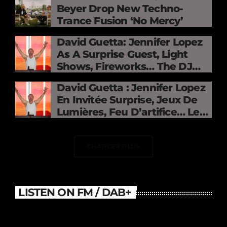
Beyer Drop New Techno-
Trance Fusion ‘No Mercy’
David Guetta: Jennifer Lopez
As A Surprise Guest, Light
Shows, Fireworks… The DJ
Electrifies The Stade De
David Guetta : Jennifer Lopez
France
En Invitée Surprise, Jeux De
Lumières, Feu D’artifice… Le
DJ Électrise Le Stade De
France
CHARGER PLUS
LISTEN ON FM / DAB+