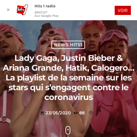
Hits 1 radio
play_arrow
search
menu
✕
VOIR
GRATUIT
Sur Google Play
NEWS HITS1
Lady Gaga, Justin Bieber &
Ariana Grande, Hatik, Calogero…
La playlist de la semaine sur les
stars qui s’engagent contre le
coronavirus
23/05/2020
88
today