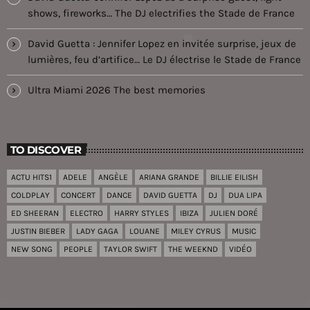
shows, fireworks… The DJ electrifies the Stade de France
David Guetta : Jennifer Lopez en invitée surprise, jeux de
lumières, feu d’artifice… Le DJ électrise le Stade de France
Ultra Miami 2026 The best memories
TO DISCOVER
ACTU HITS1
ADELE
ANGÈLE
ARIANA GRANDE
BILLIE EILISH
COLDPLAY
CONCERT
DANCE
DAVID GUETTA
DJ
DUA LIPA
ED SHEERAN
ELECTRO
HARRY STYLES
IBIZA
JULIEN DORÉ
JUSTIN BIEBER
LADY GAGA
LOUANE
MILEY CYRUS
MUSIC
NEW SONG
PEOPLE
TAYLOR SWIFT
THE WEEKND
VIDÉO