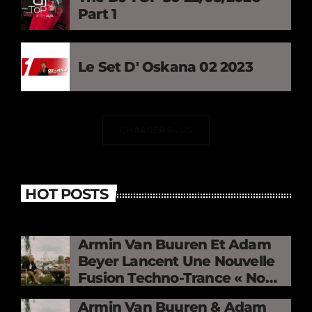
Part 1
Le Set D' Oskana 02 2023
CHARGER PLUS
HOT POSTS
Armin Van Buuren Et Adam
Beyer Lancent Une Nouvelle
Fusion Techno-Trance « No
Mercy »
Armin Van Buuren & Adam