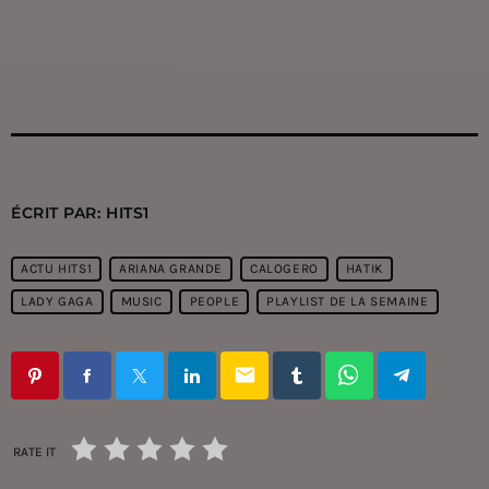
ÉCRIT PAR:
HITS1
ACTU HITS1
ARIANA GRANDE
CALOGERO
HATIK
LADY GAGA
MUSIC
PEOPLE
PLAYLIST DE LA SEMAINE
email
RATE IT