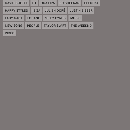
DAVID GUETTA
DJ
DUA LIPA
ED SHEERAN
ELECTRO
HARRY STYLES
IBIZA
JULIEN DORÉ
JUSTIN BIEBER
LADY GAGA
LOUANE
MILEY CYRUS
MUSIC
NEW SONG
PEOPLE
TAYLOR SWIFT
THE WEEKND
VIDÉO