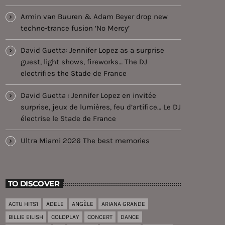
Armin van Buuren & Adam Beyer drop new
techno-trance fusion ‘No Mercy’
David Guetta: Jennifer Lopez as a surprise
guest, light shows, fireworks… The DJ
electrifies the Stade de France
David Guetta : Jennifer Lopez en invitée
surprise, jeux de lumières, feu d’artifice… Le DJ
électrise le Stade de France
Ultra Miami 2026 The best memories
TO DISCOVER
ACTU HITS1
ADELE
ANGÈLE
ARIANA GRANDE
BILLIE EILISH
COLDPLAY
CONCERT
DANCE