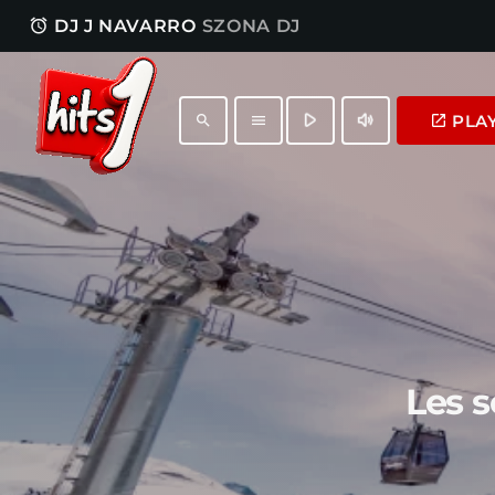
access_alarm
DJ J NAVARRO
SZONA DJ
play_arrow
volume_up
PLA
launch
search
menu
Les 