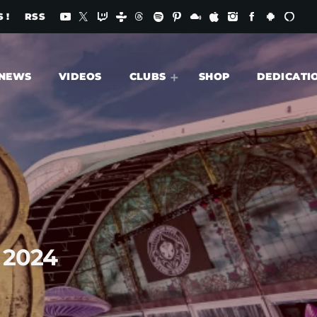
 !
RSS
NEWS
VIDEOS
CLUBS
SHOP
DEDICATI
 2024