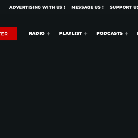
ADVERTISING WITH US !
MESSAGE US !
SUPPORT US
RADIO
PLAYLIST
PODCASTS
YER