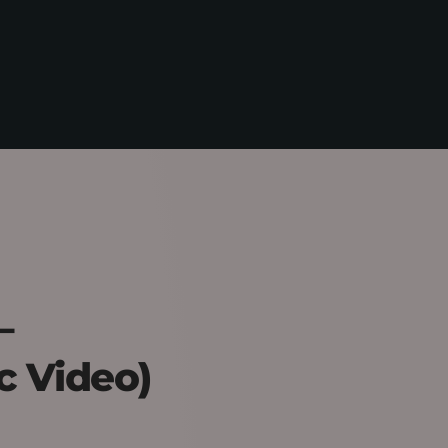
–
c Video)