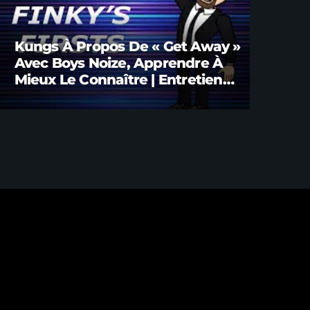
Kungs À Propos De « Get Away »
Avec Boys Noize, Apprendre À
Mieux Le Connaître | Entretien
Avec Brian FINK