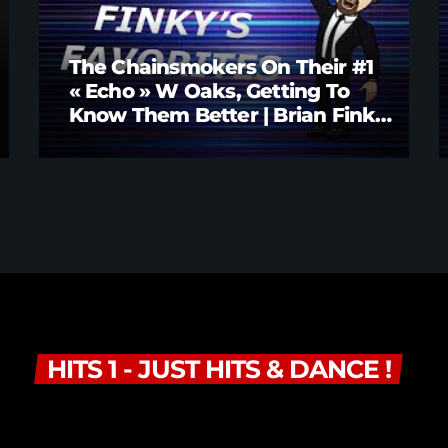
The Chainsmokers On Their #1
« Echo » W Oaks, Getting To
Know Them Better | Brian Fink
Interview
HITS 1 - JUST HITS & DANCE !