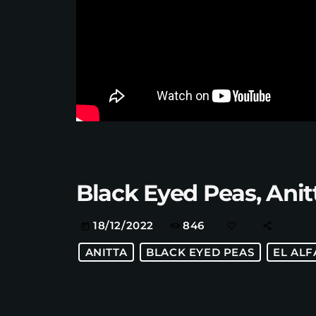
Black Eyed Peas, Anitt
846
18/12/2022
today
ANITTA
BLACK EYED PEAS
EL ALF