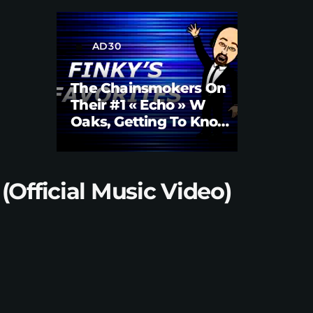
AD30
label
The Chainsmokers On
Their #1 « Echo » W
Oaks, Getting To Know
Them Better | Brian
Fink Interview
(Official Music Video)