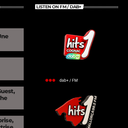
LISTEN ON FM / DAB+
Une
»
dab+ / FM
Guest,
The
rise,
trise