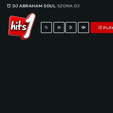
access_alarm
DJ ABRAHAM SOUL
SZONA DJ
play_arrow
volume_up
PLA
launch
search
menu