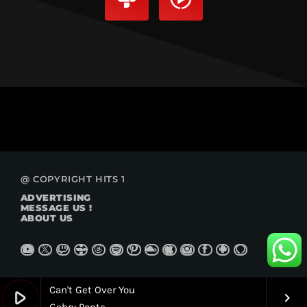
@ COPYRIGHT HITS 1
ADVERTISING
MESSAGE US !
ABOUT US
Can't Get Over You
play_arrow
keyboard_arrow_right
Gabry Ponte