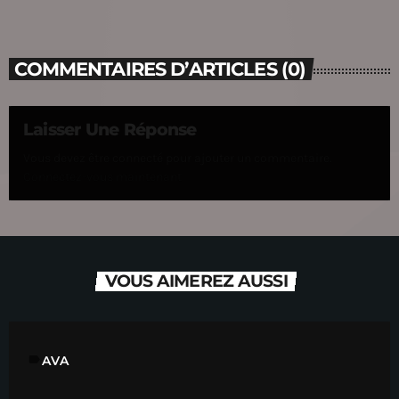
COMMENTAIRES D’ARTICLES (0)
Laisser Une Réponse
Vous devez être connecté pour ajouter un commentaire.
Connectez-vous maintenant
VOUS AIMEREZ AUSSI
label
AVA