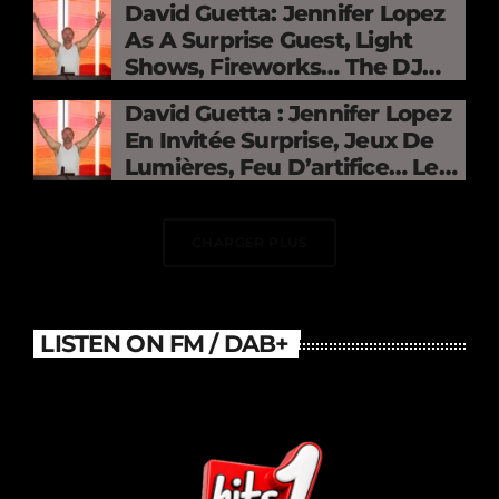
David Guetta: Jennifer Lopez
As A Surprise Guest, Light
Shows, Fireworks… The DJ
Electrifies The Stade De
David Guetta : Jennifer Lopez
France
En Invitée Surprise, Jeux De
Lumières, Feu D’artifice… Le
DJ Électrise Le Stade De
France
CHARGER PLUS
LISTEN ON FM / DAB+