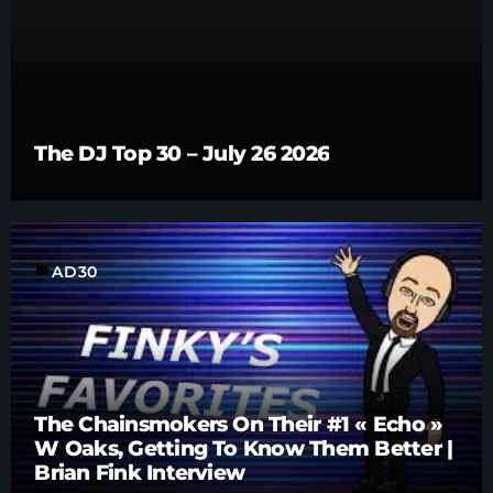
The DJ Top 30 – July 26 2026
label
AD30
The Chainsmokers On Their #1 « Echo »
W Oaks, Getting To Know Them Better |
Brian Fink Interview