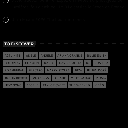
David Guetta : Jennifer Lopez en invitée surprise, jeux de
lumières, feu d’artifice… Le DJ électrise le Stade de France
Ultra Miami 2026 The best memories
TO DISCOVER
ACTU HITS1
ADELE
ANGÈLE
ARIANA GRANDE
BILLIE EILISH
COLDPLAY
CONCERT
DANCE
DAVID GUETTA
DJ
DUA LIPA
ED SHEERAN
ELECTRO
HARRY STYLES
IBIZA
JULIEN DORÉ
JUSTIN BIEBER
LADY GAGA
LOUANE
MILEY CYRUS
MUSIC
NEW SONG
PEOPLE
TAYLOR SWIFT
THE WEEKND
VIDÉO