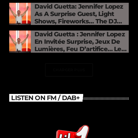
David Guetta: Jennifer Lopez
As A Surprise Guest, Light
Shows, Fireworks… The DJ
Electrifies The Stade De
David Guetta : Jennifer Lopez
France
En Invitée Surprise, Jeux De
Lumières, Feu D’artifice… Le
DJ Électrise Le Stade De
France
CHARGER PLUS
LISTEN ON FM / DAB+