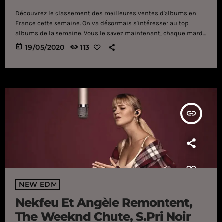
Découvrez le classement des meilleures ventes d'albums en
France cette semaine. On va désormais s'intéresser au top
albums de la semaine. Vous le savez maintenant, chaque mardi
on vous dévoile le classement des meilleures ventes d'albums
today
19/05/2020
113
en France et, pas de surprise, cette semaine encore c'est Ninho
qui occupe la première place avec sa mixtape "M.I.L.S 3" !
Derrière lui, la 2ème place revient à Vitaa&Slimane qui gagnent
trois places. Ensuite, en 3ème […]
insert_link
NEW EDM
Nekfeu Et Angèle Remontent,
The Weeknd Chute, S.Pri Noir