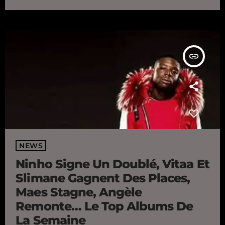
parmi les artistes européens de moins de 30 ans les plus
influents. Une véritable consécration pour celle qui était encore
quasiment inconnue il y a deux […]
insert_link
NEWS
Ninho Signe Un Doublé, Vitaa Et
Slimane Gagnent Des Places,
Maes Stagne, Angèle
Remonte… Le Top Albums De
La Semaine