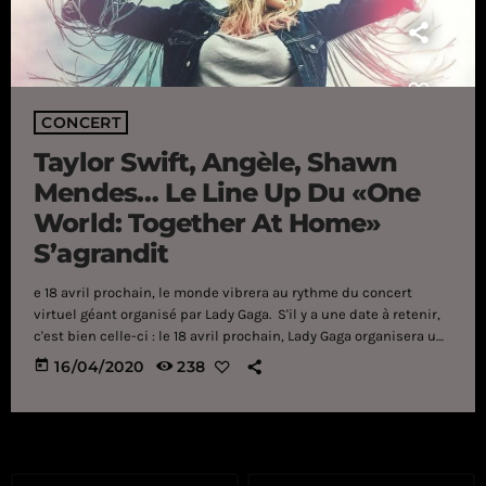
CONCERT
Taylor Swift, Angèle, Shawn
Mendes… Le Line Up Du «One
World: Together At Home»
S’agrandit
e 18 avril prochain, le monde vibrera au rythme du concert
virtuel géant organisé par Lady Gaga. S'il y a une date à retenir,
c'est bien celle-ci : le 18 avril prochain, Lady Gaga organisera un
concert dantesque (entièrement virtuel) afin de lutter contre le
today
16/04/2020
238
coronavirus. Lors de l'annonce de l'évènement, de nombreux
(grands) artistes avaient déjà été annoncée. Or, d'autres noms
(tout aussi prestigieux) se sont ajoutés. On attend ainsi Taylor
Swift, Angèle, […]