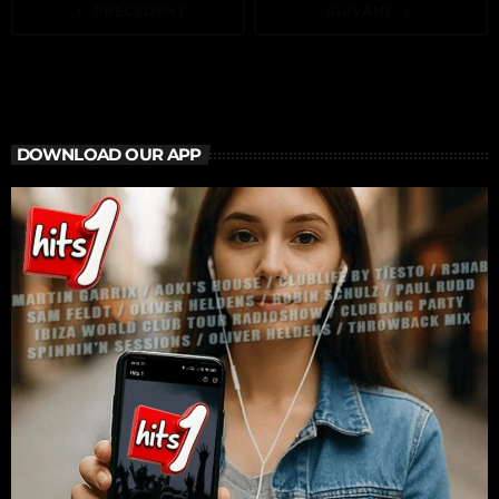
navigate_before
PRÉCÉDENT
SUIVANT
navigate_next
DOWNLOAD OUR APP