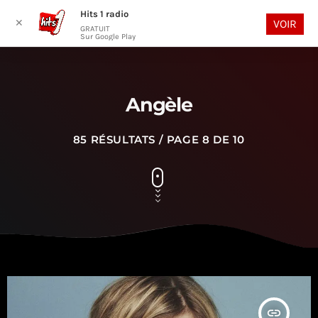
Hits 1 radio
play_arrow
search
menu
✕
VOIR
GRATUIT
Sur Google Play
Angèle
85 RÉSULTATS / PAGE 8 DE 10
insert_link