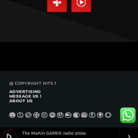
@ COPYRIGHT HITS 1
ADVERTISING
MESSAGE US !
ABOUT US
The Martin GARRIX radio show
play_arrow
keyboard_arrow_right