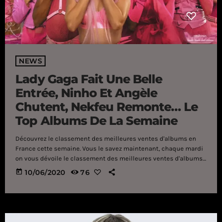
NEWS
Lady Gaga Fait Une Belle
Entrée, Ninho Et Angèle
Chutent, Nekfeu Remonte… Le
Top Albums De La Semaine
Découvrez le classement des meilleures ventes d'albums en
France cette semaine. Vous le savez maintenant, chaque mardi
on vous dévoile le classement des meilleures ventes d'albums
en France et il y a du changement cette semaine ! Ninho a été
today
10/06/2020
76
détrôné par Lady Gaga qui entre au classement directement à la
première place avec son album "Chromatica". Derrière elle on
retrouve "M.I.L.S 3" de Ninho puis "Versus" de Vitaa & Slimane à
la 3ème place. Soolking […]