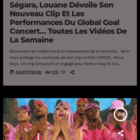
Ségara, Louane Dévoile Son
Nouveau Clip Et Les
Performances Du Global Goal
Concert… Toutes Les Vidéos De
La Semaine
Découvrez les vidéos les plus marquantes de la semaine. Amir
nous partage les coulisses de son clip La Fête (VIDEO) Alicia
Keys : Un clip émouvant et engagé pour Perfect Way To Die
(VIDEO) Angèle : Écoutez sa version du tube Il y a trop de gens
today
05/07/2020
123
qui t'aiment de Hélène Ségara (VIDEO) Christine and The
Queens, Miley Cyrus... les performances du Global Goal Concert
[…]
insert_link