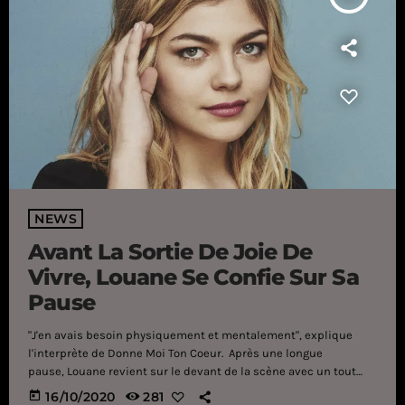
NEWS
Avant La Sortie De Joie De
Vivre, Louane Se Confie Sur Sa
Pause
"J'en avais besoin physiquement et mentalement", explique
l'interprète de Donne Moi Ton Coeur. Après une longue
pause, Louane revient sur le devant de la scène avec un tout
nouvel opus, Joie De Vivre. Porté les excellents Donne Moi Ton
today
16/10/2020
281