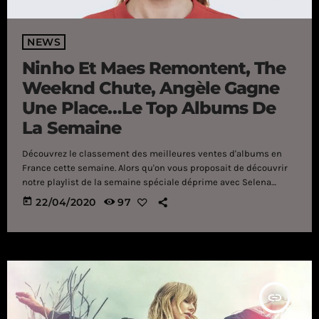
NEWS
Ninho Et Maes Remontent, The
Weeknd Chute, Angèle Gagne
Une Place…Le Top Albums De
La Semaine
Découvrez le classement des meilleures ventes d'albums en
France cette semaine. Alors qu'on vous proposait de découvrir
notre playlist de la semaine spéciale déprime avec Selena
Gomez, PNL, Billie Eilish, Booba et plein d'autres artistes encore,
today
22/04/2020
97
c'est désormais l'heure de vous parlez du top albums de la
semaine. Vous le savez maintenant, chaque mardi on vous
donne le classement et on démarre avec Ninho qui a repris sa
première place avec "M.I.L.S 3". Juste derrière […]
insert_link