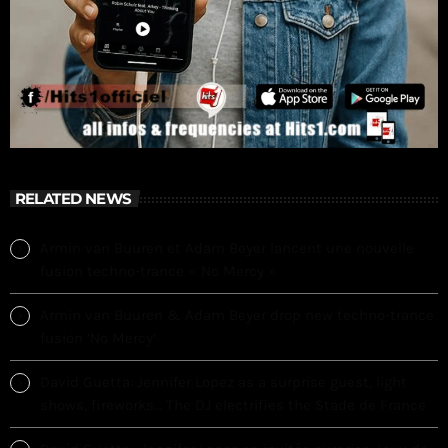
RELATED NEWS
Armin van Buuren et Adam Beyer lancent une nouvelle
fusion techno-trance « No Mercy »
Armin van Buuren & Adam Beyer drop new techno-trance
fusion ‘No Mercy’
David Guetta: Jennifer Lopez as a surprise guest, light
shows, fireworks… The DJ electrifies the Stade de France