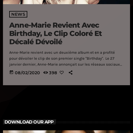
NEWS
Anne-Marie Revient Avec
Birthday, Le Clip Coloré Et
Décalé Dévoilé
Anne-Marie revient avec un deuxième album et en a profité
pour dévoiler le clip de son premier single "Birthday". Le 27
janvier dernier, Anne-Marie annonçait sur les réseaux sociaux
qu'elle est officiellement de retour avec un deuxième album. Le
today
08/02/2020
398
premier, Speak Your Mind, est sorti en 2018 et lui a permis de se
faire connaître partout à travers la planète grâce notamment au
tube "FRIENDS". Pour démarrer l'année 2020 en beauté, l'artiste
de 28 […]
DOWNLOAD OUR APP