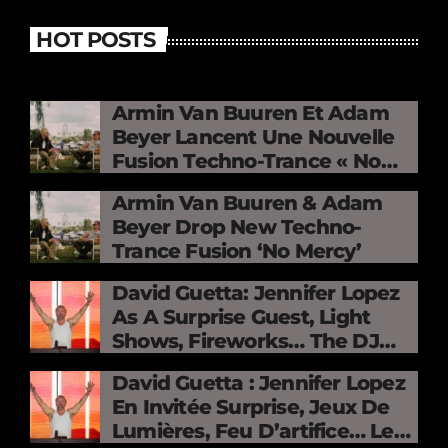
HOT POSTS
Armin Van Buuren Et Adam
Beyer Lancent Une Nouvelle
Fusion Techno-Trance « No
Mercy »
Armin Van Buuren & Adam
Beyer Drop New Techno-
Trance Fusion ‘No Mercy’
David Guetta: Jennifer Lopez
As A Surprise Guest, Light
Shows, Fireworks… The DJ
Electrifies The Stade De
David Guetta : Jennifer Lopez
France
En Invitée Surprise, Jeux De
Lumières, Feu D’artifice… Le