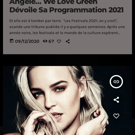
Angèle… We Love Green
Dévoile Sa Programmation 2021
Et elle est à tomber par terre. "Les Festivals 2021, on y croit",
scande une tribune publiée il y a quelques semaines. Après une
année noire, les festivals et le monde de la culture espèrent
bien que 2021 sera l'occasion d'un nouveau départ, loin de la
today
09/12/2020
67
crise sanitaire actuelle. Loin de se laisser abattre, les festivals
continuent avec passion de penser à la suite. Et la suite, c'est
justement l'été prochain. Le […]
insert_link