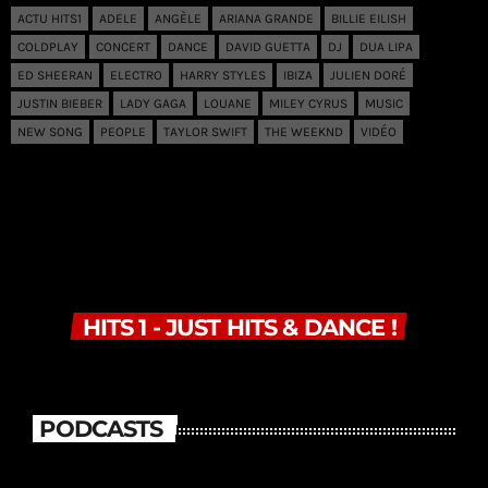
ACTU HITS1
ADELE
ANGÈLE
ARIANA GRANDE
BILLIE EILISH
COLDPLAY
CONCERT
DANCE
DAVID GUETTA
DJ
DUA LIPA
ED SHEERAN
ELECTRO
HARRY STYLES
IBIZA
JULIEN DORÉ
JUSTIN BIEBER
LADY GAGA
LOUANE
MILEY CYRUS
MUSIC
NEW SONG
PEOPLE
TAYLOR SWIFT
THE WEEKND
VIDÉO
HITS 1 - JUST HITS & DANCE !
PODCASTS