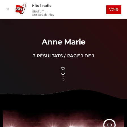
Hits 1 radio
play_arrow
search
menu
✕
VOIR
GRATUIT
Sur Google Play
Anne Marie
3 RÉSULTATS / PAGE 1 DE 1
insert_link