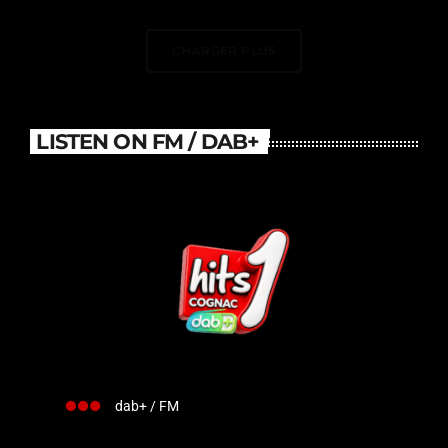
DJ Électrise Le Stade De
France
CHARGER PLUS
LISTEN ON FM / DAB+
dab+ / FM