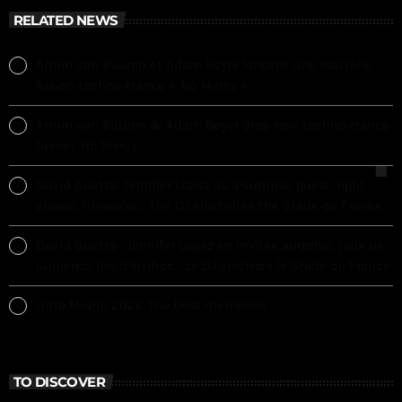
RELATED NEWS
Armin van Buuren et Adam Beyer lancent une nouvelle
fusion techno-trance « No Mercy »
Armin van Buuren & Adam Beyer drop new techno-trance
fusion ‘No Mercy’
David Guetta: Jennifer Lopez as a surprise guest, light
shows, fireworks… The DJ electrifies the Stade de France
David Guetta : Jennifer Lopez en invitée surprise, jeux de
lumières, feu d’artifice… Le DJ électrise le Stade de France
Ultra Miami 2026 The best memories
TO DISCOVER