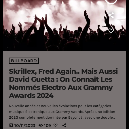
BILLBOARD
Skrillex, Fred Again.. Mais Aussi
David Guetta : On Connaît Les
Nommés Electro Aux Grammy
Awards 2024
Nouvelle année et nouvelles évolutions pour les catégories
musique électronique aux Grammy Awards. Après une édition
2023 complètement dominée par Beyoncé, avec une double
victoire dans les catégories électroniques, un certain
today
10/11/2023
109
scepticisme s’était manifesté à l’encontre d’un tel succès pour