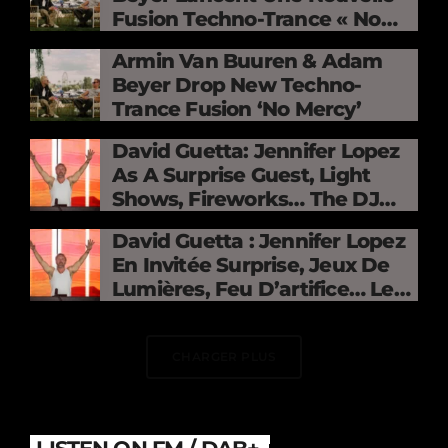
Fusion Techno-Trance « No
Mercy »
Armin Van Buuren & Adam
Beyer Drop New Techno-
Trance Fusion ‘No Mercy’
David Guetta: Jennifer Lopez
As A Surprise Guest, Light
Shows, Fireworks… The DJ
Electrifies The Stade De
David Guetta : Jennifer Lopez
France
En Invitée Surprise, Jeux De
Lumières, Feu D’artifice… Le
DJ Électrise Le Stade De
France
CHARGER PLUS
LISTEN ON FM / DAB+