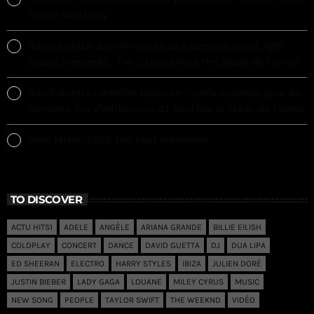
fusion ‘No Mercy’
David Guetta: Jennifer Lopez as a surprise guest, light
shows, fireworks… The DJ electrifies the Stade de France
David Guetta : Jennifer Lopez en invitée surprise, jeux de
lumières, feu d’artifice… Le DJ électrise le Stade de France
Ultra Miami 2026 The best memories
TO DISCOVER
ACTU HITS1
ADELE
ANGÈLE
ARIANA GRANDE
BILLIE EILISH
COLDPLAY
CONCERT
DANCE
DAVID GUETTA
DJ
DUA LIPA
ED SHEERAN
ELECTRO
HARRY STYLES
IBIZA
JULIEN DORÉ
JUSTIN BIEBER
LADY GAGA
LOUANE
MILEY CYRUS
MUSIC
NEW SONG
PEOPLE
TAYLOR SWIFT
THE WEEKND
VIDÉO