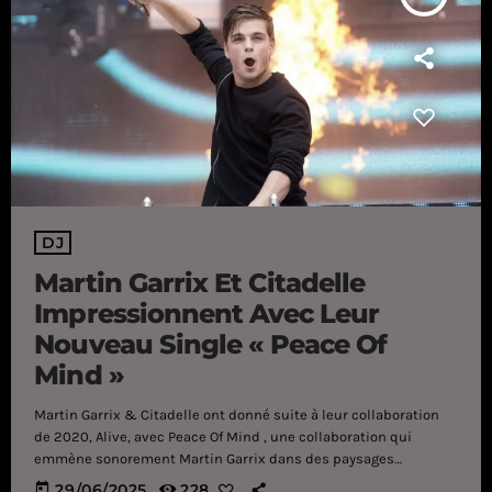
DJ
Martin Garrix Et Citadelle
Impressionnent Avec Leur
Nouveau Single « Peace Of
Mind »
Martin Garrix & Citadelle ont donné suite à leur collaboration
de 2020, Alive, avec Peace Of Mind , une collaboration qui
emmène sonorement Martin Garrix dans des paysages
musicaux qu'il visite rarement. Martin Garrix n'a pas hésité à
today
29/06/2025
228