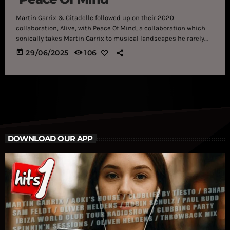
Martin Garrix & Citadelle followed up on their 2020
collaboration, Alive, with Peace Of Mind, a collaboration which
sonically takes Martin Garrix to musical landscapes he rarely
visits. Martin Garrix did not hold back when he said earlier this
today
29/06/2025
106
year that he would be tapping more into different sounds than
what he usually makes. So far in 2025, he has a drum & bass
track with Arcando coming up, a trance collaboration with none
other than Armin […]
DOWNLOAD OUR APP